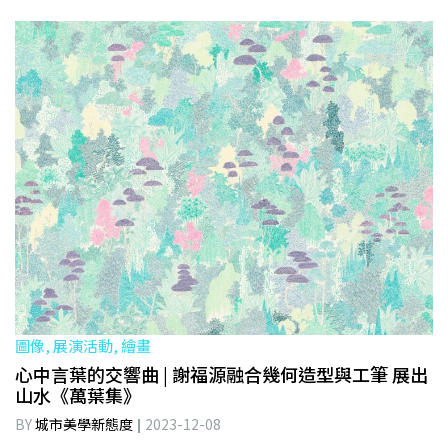
圖像, 展演活動, 繪畫
心中言葉的交響曲 | 謝福源融合幾何造型與工筆 展出
山水《萬葉集》
BY
城市美學新態度
2023-12-08