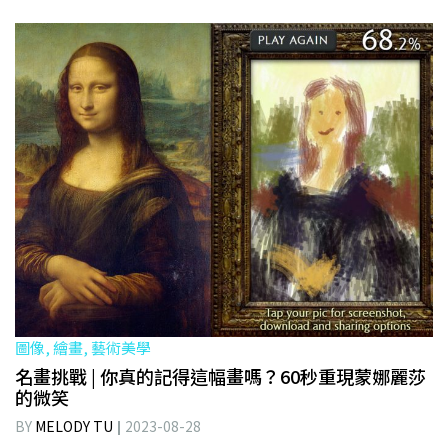
圖像, 繪畫, 藝術美學
名畫挑戰 | 你真的記得這幅畫嗎？60秒重現蒙娜麗莎
的微笑
BY
MELODY TU
2023-08-28