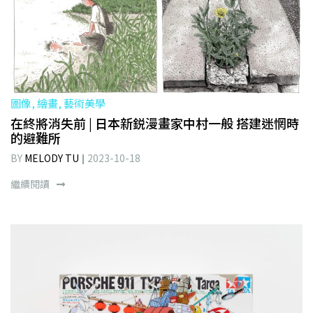
圖像, 繪畫, 藝術美學
在終將消失前 | 日本新鋭漫畫家中村一般 搭建迷惘時
的避難所
BY
MELODY TU
2023-10-18
繼續閱讀