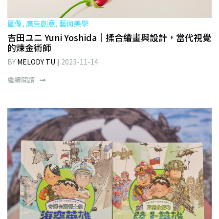
圖像, 廣告創意, 藝術美學
吉田ユニ Yuni Yoshida｜揉合繪畫與設計，當代視覺
的煉金術師
BY
MELODY TU
2023-11-14
繼續閱讀