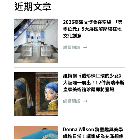
近期文章
2026臺灣文博會在空總 「第
零位元」5大展區解壓縮在地
文化創意
繼續閱讀
維梅爾《戴珍珠耳環的少女》
大阪唯一展出！12件莫瑞泰斯
皇家美術館珍藏即將登場
繼續閱讀
Donna Wilson 將童趣與美學
織進日常！讓家成為充滿想像