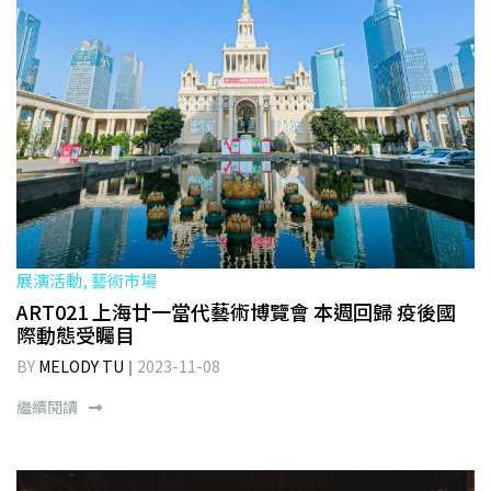
展演活動, 藝術市場
ART021 上海廿一當代藝術博覽會 本週回歸 疫後國
際動態受矚目
BY
MELODY TU
2023-11-08
繼續閱讀