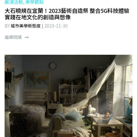
展演活動, 美學觀點
大石曉規在宜蘭！2023藝術自造祭 整合5G科技體驗
實踐在地文化的創造與想像
BY
城市美學新態度
2023-11-30
繼續閱讀