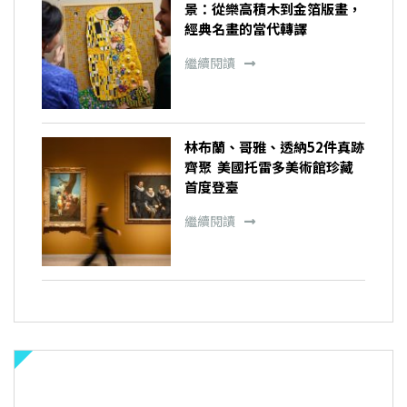
景：從樂高積木到金箔版畫，
經典名畫的當代轉譯
繼續閱讀
林布蘭、哥雅、透納52件真跡
齊聚 美國托雷多美術館珍藏
首度登臺
繼續閱讀