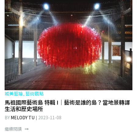
城美藝論, 藝術觀點
馬祖國際藝術島 特輯 I｜藝術是誰的島？當地景轉譯
生活和歷史場所
BY
MELODY TU
2023-11-08
繼續閱讀