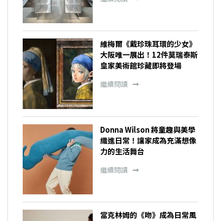
維梅爾《戴珍珠耳環的少女》
大阪唯一展出！12件莫瑞泰斯
皇家美術館珍藏即將登場
繼續閱讀
Donna Wilson 將童趣與美學
織進日常！讓家成為充滿想像
力的生活舞台
繼續閱讀
當克林姆的《吻》成為日常風