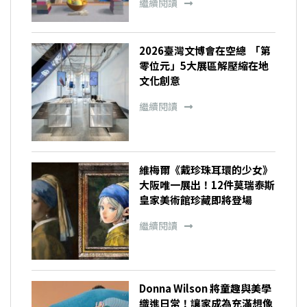
繼續閱讀
2026臺灣文博會在空總 「第
零位元」5大展區解壓縮在地
文化創意
繼續閱讀
維梅爾《戴珍珠耳環的少女》
大阪唯一展出！12件莫瑞泰斯
皇家美術館珍藏即將登場
繼續閱讀
Donna Wilson 將童趣與美學
織進日常！讓家成為充滿想像