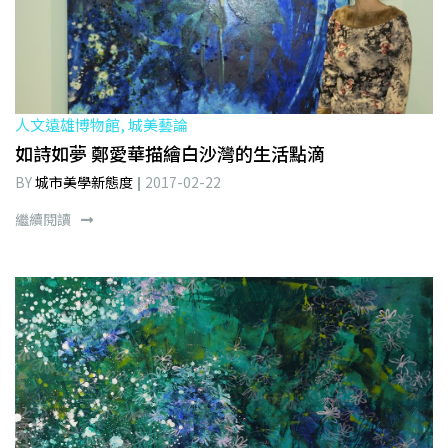
人文遠雄博物館, 城美藝論
如詩如夢 鄭愛華描繪白沙灣的生活點滴
BY
城市美學新態度
2017-02-22
繼續閱讀