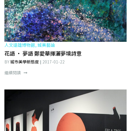
人文遠雄博物館, 城美藝論
花語 · 夢語 鄭愛華揮灑夢境詩意
BY
城市美學新態度
2017-01-22
繼續閱讀