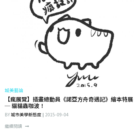
城美藝論
【瘋展覽】插畫總動員《諾亞方舟奇遇記》繪本特展
─ 貓貓蟲咖波！
BY
城市美學新態度
2015-09-04
繼續閱讀