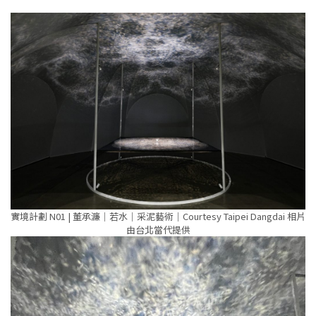
實境計劃 N01 | 董承濂｜若水｜采泥藝術｜Courtesy Taipei Dangdai 相片
由台北當代提供