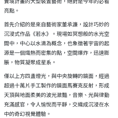
實境計畫的大型裝置藝術，絕對是今年的必看
亮點。
首先介紹的是來自藝術家董承濂，設計巧妙的
沉浸式作品《若水》。現場如冥想般的水光空
間中，中心以水滴為概念，也象徵著宇宙的起
源是一個熾熱而密集的點，空間爆炸，迅速膨
脹，物質凝聚成星系。
僅以上方四盞燈光，與中央旋轉的鏡面，經過
超過十萬片手工製作的鏡面馬賽克反射，形成
天頂與地面柔美的波光瀲豔，音樂、光與律動
充滿感官，令人愉悅而平靜，交織成沉浸在水
中的奇幻視覺體驗。