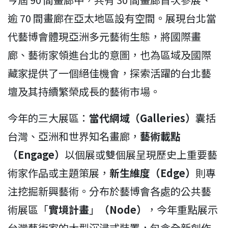
逾 70 間畫廊在亞太地區設有空間。展現台北當
代藝博會體現亞洲多元藝術生態，將國際畫
廊、藝術家領進台北的意圖，也為區域及國際
藏家提供了一個絕佳機會，探索活躍的台北藝
壇及其持續繁榮成長的藝術市場。
今年的三大展區：
當代網域（Galleries）
囊括
台灣、亞洲和世界知名畫廊，
藝術載點
（Engage）
以個展或雙個展呈現歷史上重要藝
術家作品或主題策展，
新生維度（Edge）
則專
注挖掘新興藝術。分布於藝博會各處的公共藝
術展區「
實境計畫
」
（Node）
，今年重點展示
台灣藝術家的大型沉浸式裝置，包含全新創作