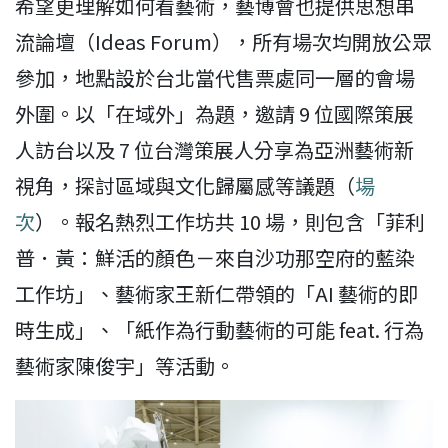
希望更理解如何看藝術，藝博會也提供思想串
流論壇（Ideas Forum），所有場次均開放公眾
參加，地點設於台北當代售票處同一層的會場
外圍。以「在域外」為題，邀請 9 位國際策展
人訪台以及 7 位台灣策展人分享為亞洲藝術新
視角，探討區域與文化歸屬感等議題（
場
次
）。報名熱烈工作坊共 10 場，則包含「菲利
普．黃：鮮活的顏色－來自沙功那空府的藍染
工作坊」、藝術家王新仁帶領的「AI 藝術的即
時生成」、「紙作為行動藝術的可能 feat. 行為
藝術家陳俊宇」等活動。