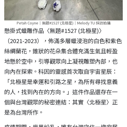
Petah Coyne｜無題#1527 (北極星)｜Melody TU 採訪拍攝
懸掛式蠟雕作品〈無題#1527 (北極星)〉
（2021-2023），佈滿多層蠟浸泡的白色和紫色
絲綢蘭花，錐狀的花朵集合體充滿生氣且輕盈
地懸於空中，引導觀眾向上凝視雕塑內部，也
向內在探索。科因的靈感首次取自宇宙星辰：
「北極星是幸運和引路之星，為所有尋找意義
的人，找到內在的方向。」這件作品還存在一
個與台灣觀眾的秘密連結：其實〈北極星〉正
是為台灣所作。
疫情期間，世界紛亂，唯有台灣守住一塊安居