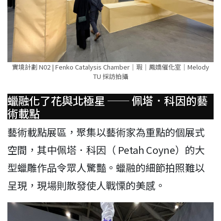
實境計劃 N02 | Fenko Catalysis Chamber｜瑕｜鳳嬌催化室｜Melody
TU 採訪拍攝
蠟融化了花與北極星 ── 佩塔．科因的藝
術載點
藝術載點展區，聚集以藝術家為重點的個展式
空間，其中佩塔．科因（ Petah Coyne）的大
型蠟雕作品令眾人驚豔。蠟融的細節拍照難以
呈現，現場則散發使人戰慄的美感。