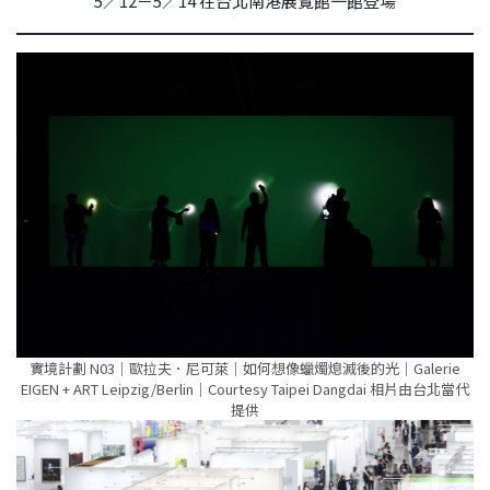
5／12－5／14 在台北南港展覽館一館登場
實境計劃 N03｜歐拉夫．尼可萊｜如何想像蠟燭熄滅後的光｜Galerie
EIGEN + ART Leipzig/Berlin｜Courtesy Taipei Dangdai 相片由台北當代
提供