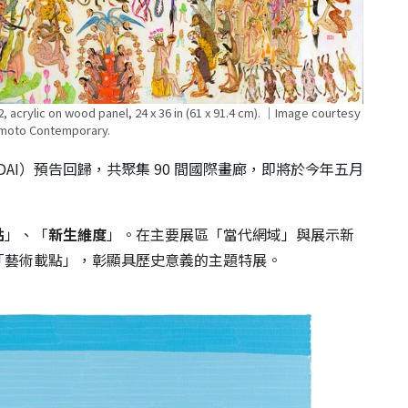
rylic on wood panel, 24 x 36 in (61 x 91.4 cm). ｜Image courtesy
imoto Contemporary.
NGDAI）預告回歸，共聚集 90 間國際畫廊，即將於今年五月
。
點
」、「
新生維度
」。在主要展區「當代網域」與展示新
「藝術載點」，彰顯具歷史意義的主題特展。