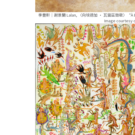
季豐軒｜謝景蘭 Lalan, 〈向埃德加 · 瓦雷茲致敬〉“À Edgard Var
Image courtesy o