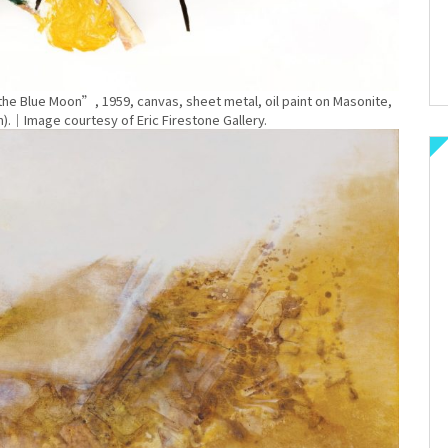
the Blue Moon”, 1959, canvas, sheet metal, oil paint on Masonite,
m).｜Image courtesy of Eric Firestone Gallery.