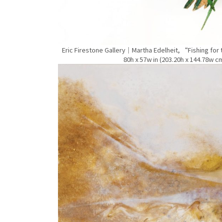
Eric Firestone Gallery｜Martha Edelheit, “Fishing for 
80h x 57w in (203.20h x 144.78w c