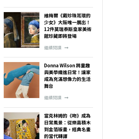
維梅爾《戴珍珠耳環的
少女》大阪唯一展出！
12件莫瑞泰斯皇家美術
館珍藏即將登場
繼續閱讀
Donna Wilson 將童趣
與美學織進日常！讓家
成為充滿想像力的生活
舞台
繼續閱讀
當克林姆的《吻》成為
日常風景：從樂高積木
到金箔版畫，經典名畫
的當代轉譯