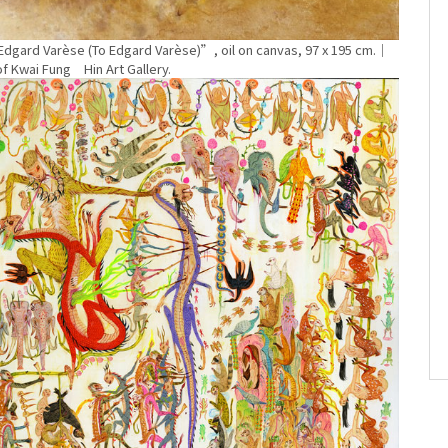
èse (To Edgard Varèse)”, oil on canvas, 97 x 195 cm.｜
f Kwai Fung Hin Art Gallery.