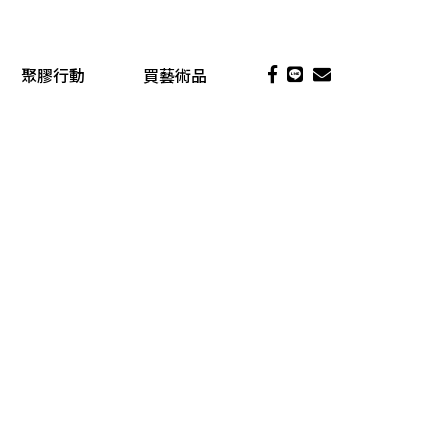
聚膠行動
買藝術品