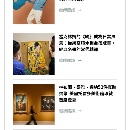
繼續閱讀
當克林姆的《吻》成為日常風
景：從樂高積木到金箔版畫，
經典名畫的當代轉譯
繼續閱讀
林布蘭、哥雅、透納52件真跡
齊聚 美國托雷多美術館珍藏
首度登臺
繼續閱讀