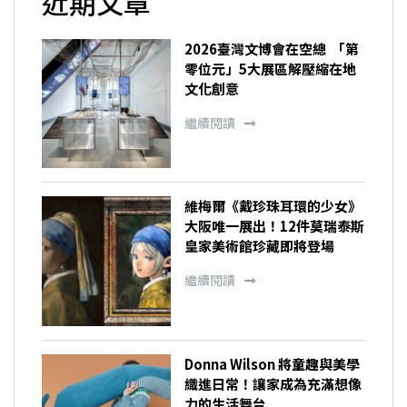
近期文章
2026臺灣文博會在空總 「第
零位元」5大展區解壓縮在地
文化創意
繼續閱讀
維梅爾《戴珍珠耳環的少女》
大阪唯一展出！12件莫瑞泰斯
皇家美術館珍藏即將登場
繼續閱讀
Donna Wilson 將童趣與美學
織進日常！讓家成為充滿想像
力的生活舞台