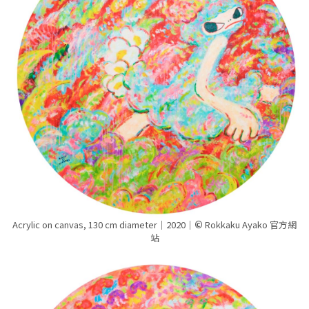
Acrylic on canvas, 130 cm diameter｜2020｜
©
Rokkaku Ayako 官方網
站