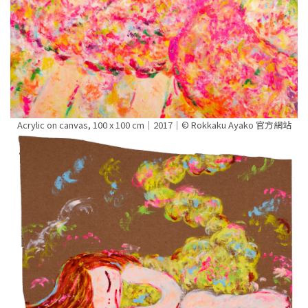
Acrylic on canvas, 100 x 100 cm｜2017｜© Rokkaku Ayako 官方網站