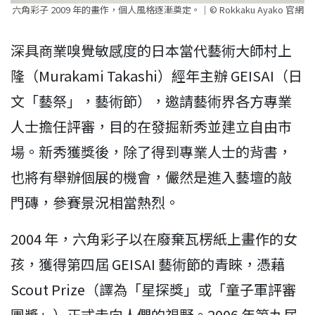
六角彩子 2009 年的畫作，個人風格逐漸奠定。｜© Rokkaku Ayako 官網
深具商業嗅覺敏感度的日本當代藝術大師村上
隆（Murakami Takashi）經年主辦 GEISAI（日
文「藝祭」，藝術節），邀請藝術界各方專業
人士擔任評審，目的在發掘新秀並建立自由市
場。新秀獲獎後，除了得到專業人士的背書，
也將有舉辦個展的機會，儼然是進入藝壇的敲
門磚，參賽景況相當熱烈。
2004 年，六角彩子以在廢棄瓦楞紙上畫作的女
孩，獲得第四屆 GEISAI 藝術節的青睞，憑藉
Scout Prize（譯為「星探獎」或「童子軍評審
團獎」）正式走向人們的視野。2006 年第九屆