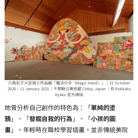
六角彩子大型個人作品展「魔法の手（Magic Hand）」｜31 October
2020 – 11 January 2021｜千葉縣立美術館 Chiba, Japan ｜
©
Rokkaku
Ayako 官方網站
她曾分析自己創作的特色為：「
單純的塗
鴉
」、「
發掘自我的行為
」、「
小孩的圖
畫
」。年輕時在職校學習插畫，並非傳統美院