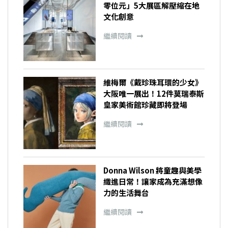
零位元」5大展區解壓縮在地
文化創意
繼續閱讀
維梅爾《戴珍珠耳環的少女》
大阪唯一展出！12件莫瑞泰斯
皇家美術館珍藏即將登場
繼續閱讀
Donna Wilson 將童趣與美學
織進日常！讓家成為充滿想像
力的生活舞台
繼續閱讀