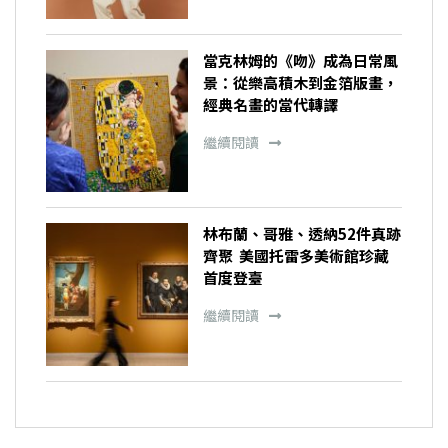
當克林姆的《吻》成為日常風
景：從樂高積木到金箔版畫，
經典名畫的當代轉譯
繼續閱讀
林布蘭、哥雅、透納52件真跡
齊聚 美國托雷多美術館珍藏
首度登臺
繼續閱讀