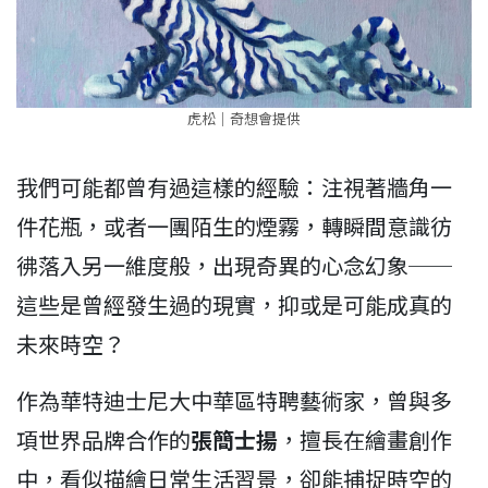
虎松｜奇想會提供
我們可能都曾有過這樣的經驗：注視著牆角一
件花瓶，或者一團陌生的煙霧，轉瞬間意識彷
彿落入另一維度般，出現奇異的心念幻象──
這些是曾經發生過的現實，抑或是可能成真的
未來時空？
作為華特迪士尼大中華區特聘藝術家，曾與多
項世界品牌合作的
張簡士揚
，擅長在繪畫創作
中，看似描繪日常生活習景，卻能捕捉時空的