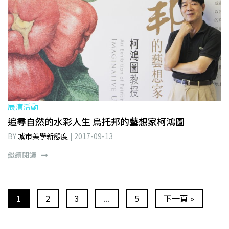
展演活動
追尋自然的水彩人生 烏托邦的藝想家柯鴻圖
BY
城市美學新態度
2017-09-13
繼續閱讀
1
2
3
...
5
下一頁 »