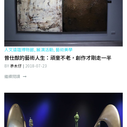
人文遠雄博物館, 展演活動, 藝術美學
曾仕猷的藝術人生：頑童不老，創作才剛走一半
BY
矛木仔
2018-07-23
繼續閱讀