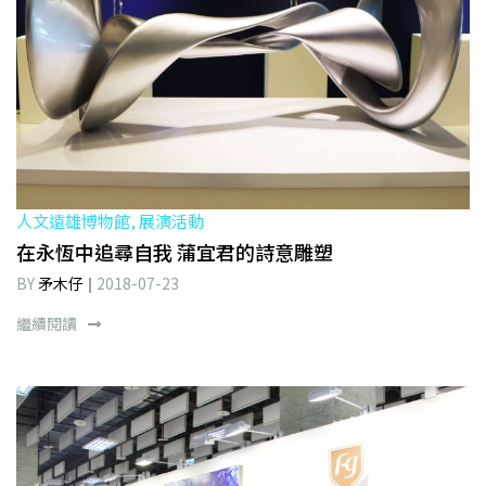
人文遠雄博物館, 展演活動
在永恆中追尋自我 蒲宜君的詩意雕塑
BY
矛木仔
2018-07-23
繼續閱讀