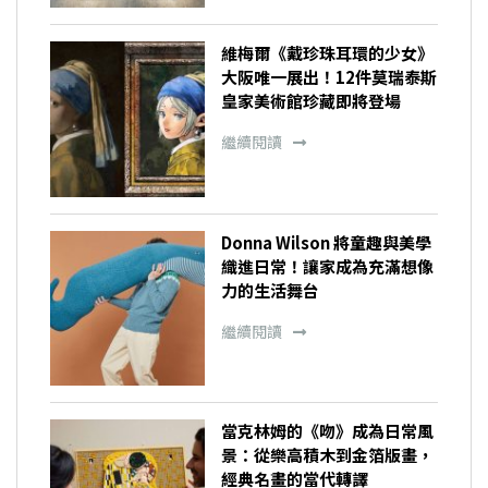
維梅爾《戴珍珠耳環的少女》
大阪唯一展出！12件莫瑞泰斯
皇家美術館珍藏即將登場
繼續閱讀
Donna Wilson 將童趣與美學
織進日常！讓家成為充滿想像
力的生活舞台
繼續閱讀
當克林姆的《吻》成為日常風
景：從樂高積木到金箔版畫，
經典名畫的當代轉譯