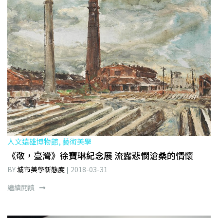
人文遠雄博物館, 藝術美學
《敬，臺灣》徐寶琳紀念展 流露悲憫滄桑的情懷
BY
城市美學新態度
2018-03-31
繼續閱讀