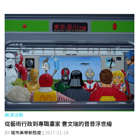
展演活動
從藝術行政到專職畫家 曹文瑞的普普浮世繪
BY
城市美學新態度
2017-11-14