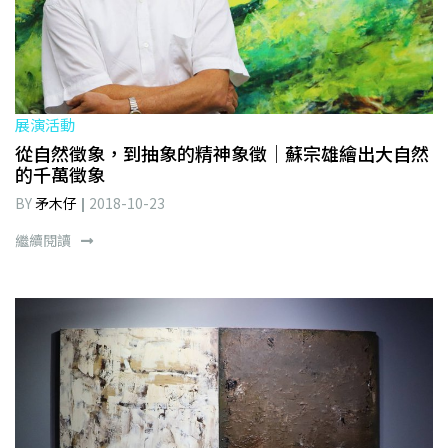
展演活動
從自然徵象，到抽象的精神象徵｜蘇宗雄繪出大自然
的千萬徵象
BY
矛木仔
2018-10-23
繼續閱讀