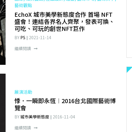
藝術觀點
EchoX 城市美學新態度合作 首場 NFT
盛會！連結各界名人齊聚，發表可換、
可吃、可玩的創世NFT巨作
BY
PS
2021-11-14
繼續閱讀
展演活動
悸．一瞬即永恆︱2016台北國際藝術博
覽會
BY
城市美學新態度
2016-11-04
繼續閱讀