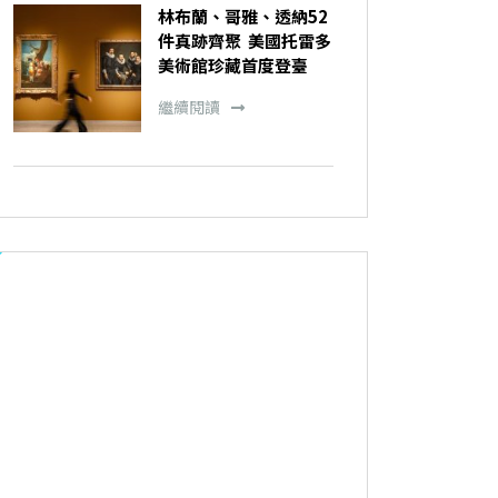
林布蘭、哥雅、透納52
件真跡齊聚 美國托雷多
美術館珍藏首度登臺
繼續閱讀