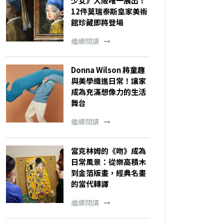
少女》大阪唯一展出！
12件莫瑞泰斯皇家美術
館珍藏即將登場
繼續閱讀
Donna Wilson 將童趣
與美學織進日常！讓家
成為充滿想像力的生活
舞台
繼續閱讀
當克林姆的《吻》成為
日常風景：從樂高積木
到金箔版畫，經典名畫
的當代轉譯
繼續閱讀