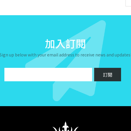
加入訂閱
Sign up below with your email address to receive news and updates