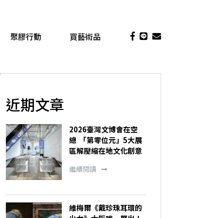
聚膠行動
買藝術品
近期文章
2026臺灣文博會在空
總 「第零位元」5大展
區解壓縮在地文化創意
繼續閱讀
維梅爾《戴珍珠耳環的