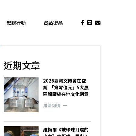
聚膠行動
買藝術品
近期文章
2026臺灣文博會在空
總 「第零位元」5大展
區解壓縮在地文化創意
繼續閱讀
維梅爾《戴珍珠耳環的