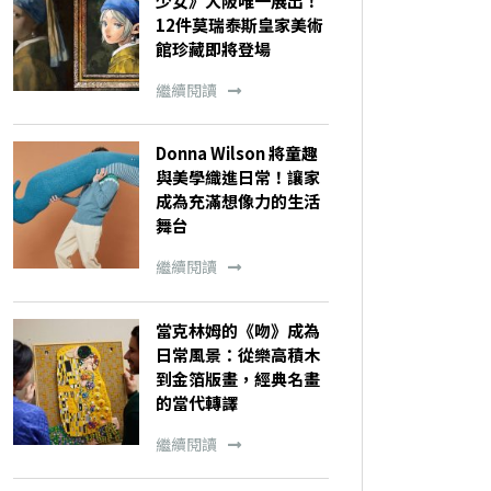
少女》大阪唯一展出！
12件莫瑞泰斯皇家美術
館珍藏即將登場
繼續閱讀
Donna Wilson 將童趣
與美學織進日常！讓家
成為充滿想像力的生活
舞台
繼續閱讀
當克林姆的《吻》成為
日常風景：從樂高積木
到金箔版畫，經典名畫
的當代轉譯
繼續閱讀