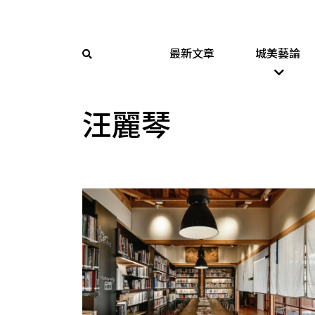
最新文章
城美藝論
汪麗琴