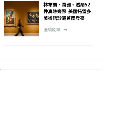
林布蘭、哥雅、透納52
件真跡齊聚 美國托雷多
美術館珍藏首度登臺
繼續閱讀