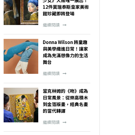
少女》大阪唯一展出！
12件莫瑞泰斯皇家美術
館珍藏即將登場
繼續閱讀
Donna Wilson 將童趣
與美學織進日常！讓家
成為充滿想像力的生活
舞台
繼續閱讀
當克林姆的《吻》成為
日常風景：從樂高積木
到金箔版畫，經典名畫
的當代轉譯
繼續閱讀