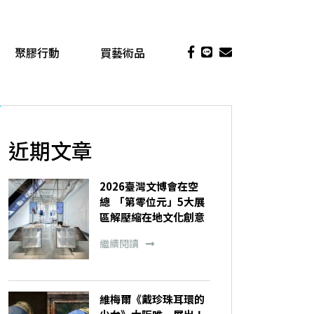
聚膠行動
買藝術品
近期文章
2026臺灣文博會在空
總 「第零位元」5大展
區解壓縮在地文化創意
繼續閱讀
維梅爾《戴珍珠耳環的