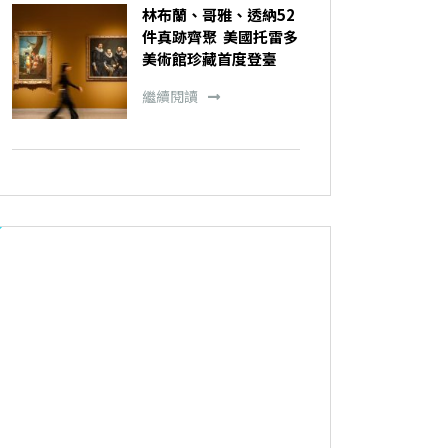
林布蘭、哥雅、透納52
件真跡齊聚 美國托雷多
美術館珍藏首度登臺
繼續閱讀