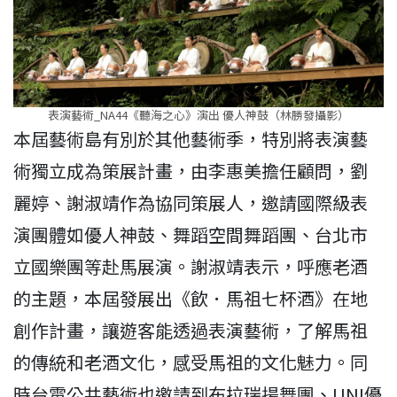
表演藝術_NA44《聽海之心》演出 優人神鼓（林勝發攝影）
本屆藝術島有別於其他藝術季，特別將表演藝
術獨立成為策展計畫，由李惠美擔任顧問，劉
麗婷、謝淑靖作為協同策展人，邀請國際級表
演團體如優人神鼓、舞蹈空間舞蹈團、台北市
立國樂團等赴馬展演。謝淑靖表示，呼應老酒
的主題，本屆發展出《飲．馬祖七杯酒》在地
創作計畫，讓遊客能透過表演藝術，了解馬祖
的傳統和老酒文化，感受馬祖的文化魅力。同
時台電公共藝術也邀請到布拉瑞揚舞團、UNI優