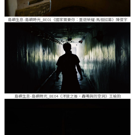
島嶼生息-島嶼時光_BE01《國家需要你：重返榮耀-馬祖招募》陳俊宇
島嶼生息-島嶼時光_BE04《洋放之後，轟鳴與防空洞》王榆鈞