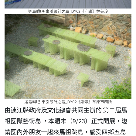
迴島嶼吧-東引設計之島_DY03《守護》林美玲
迴島嶼吧-東引設計之島_DY02《粼聚》草原市務所
由連江縣政府及文化總會共同主辦的 第二屆馬
祖國際藝術島 ，本週末（9/23）正式開展，邀
請國內外朋友一起來馬祖跳島，感受四鄉五島