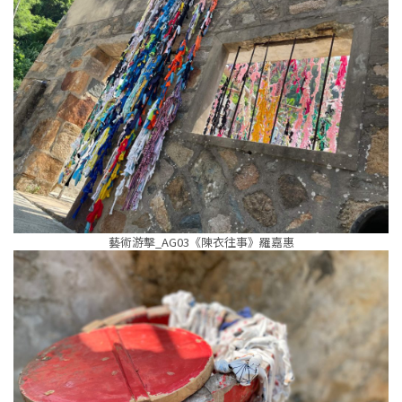
藝術游擊_AG03《陳衣往事》羅嘉惠