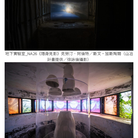
地下實驗室_NA26《隱身見影》克勞汀．阿倫特／斯文・加斯陶爾（山冶
計畫提供／徐詠倫攝影）