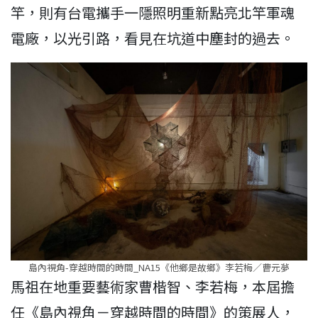
竿，則有台電攜手一隱照明重新點亮北竿軍魂
電廠，以光引路，看見在坑道中塵封的過去。
島內視角-穿越時間的時間_NA15《他鄉是故鄉》李若梅／曹元夢
馬祖在地重要藝術家曹楷智、李若梅，本屆擔
任《島內視角－穿越時間的時間》的策展人，