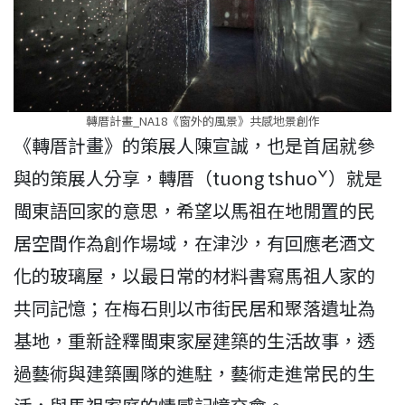
轉厝計畫_NA18《窗外的風景》共感地景創作
《轉厝計畫》的策展人陳宣誠，也是首屆就參
與的策展人分享，轉厝（tuong tshuoˇ）就是
閩東語回家的意思，希望以馬祖在地閒置的民
居空間作為創作場域，在津沙，有回應老酒文
化的玻璃屋，以最日常的材料書寫馬祖人家的
共同記憶；在梅石則以市街民居和聚落遺址為
基地，重新詮釋閩東家屋建築的生活故事，透
過藝術與建築團隊的進駐，藝術走進常民的生