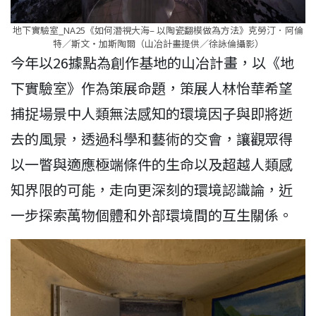
地下實驗室_NA25《如何潛視大海– 以陶瓷翻模做為方法》克勞汀．阿倫
特／斯文・加斯陶爾（山冶計畫提供／徐詠倫攝影）
今年以26據點為創作基地的山冶計畫，以《地
下實驗室》作為策展命題，策展人林怡華希望
捕捉場景中人類無法感知的環境因子與即將逝
去的風景，透過科學和藝術的交會，讓觀眾得
以一瞥與適應極端條件的生命以及超越人類感
知界限的可能，走向更深刻的環境認識論，近
一步探索萬物個體和外部環境間的互生關係。