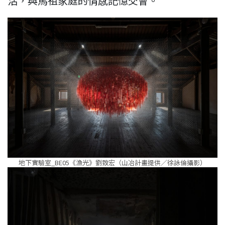
活，與馬祖家庭的情感記憶交會。
地下實驗室_BE05《漁光》劉致宏（山冶計畫提供／徐詠倫攝影）