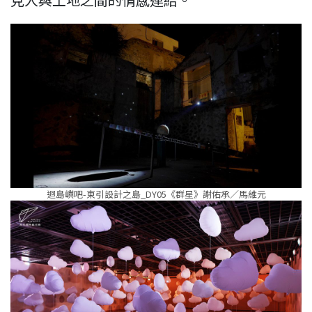
迴島嶼吧-東引設計之島_DY05《群星》謝佑承／馬維元