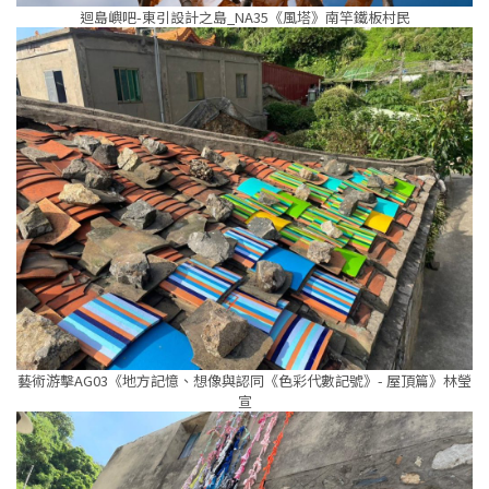
迴島嶼吧-東引設計之島_NA35《風塔》南竿鐵板村民
藝術游擊AG03《地方記憶、想像與認同《色彩代數記號》- 屋頂篇》林瑩
宣