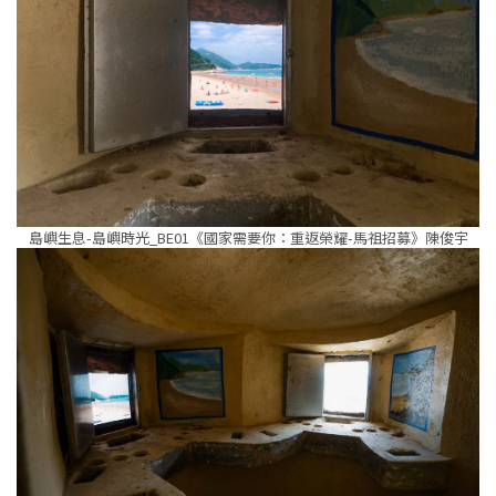
島嶼生息-島嶼時光_BE01《國家需要你：重返榮耀-馬祖招募》陳俊宇