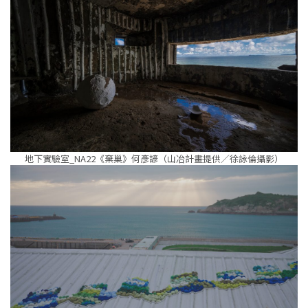
地下實驗室_NA22《棄巢》何彥諺（山冶計畫提供／徐詠倫攝影）