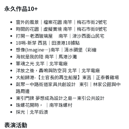
永久作品10+
窗外的風景｜檔案花園 南竿｜梅石市街2號宅
時間的花園｜虛擬實境 南竿｜梅石市街8號宅
打開－老酒玻璃屋 南竿｜津沙西面山民宅
18哨-新芽 西莒｜田澳港18據點
想像(Imagine…)南竿│清水碉堡（彩繪
海就是我的陸 南竿｜馬港沙灘
軍魂之光 北竿｜北竿電廠
洋放之後，轟鳴與防空洞 北竿｜北竿電廠
大船歸港-【士官長的再生船屋】東莒｜正泰養雞場
粼聚－中路街道家具共創設計 東引｜林家公館與中
路周邊
東引門牌 夢想成為設計之島－東引公共設計
珠螺花開時， ｜南竿珠螺村
採光｜北竿后澳
表演活動