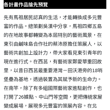
各計畫作品搶先預覽
先有馬祖居民認真的生活，才能轉換成多元豐
富的作品。總策劃吳漢中分享，馬祖四鄉五島
的在地故事都轉變為本屆特別的藝術風景，在
東引由鹹味島合作社的蔡沛原擔任策展人，以
藝術共創加上設計力，帶大家看見東引青年的
現在進行式。在西莒，有藝術家鄭愛華重回故
里，以昔日西莒最重要港灣－田沃港旁的18哨
堡壘為基地，透過裝置為其賦予新的生命力。
在南竿，除了有多組國際藝術家進駐創作，也
打開了26據點、中山門等空間，更把傳統家屋
變成展場，展現多元豐富的策展內容。在北