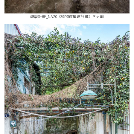
轉厝計畫_NA20《植物微星球計畫》李芝瑜