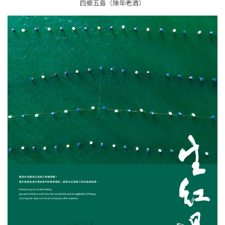
四鄉五島（陳年老酒）