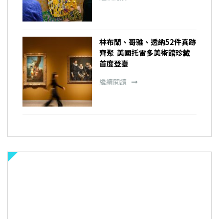
林布蘭、哥雅、透納52件真跡
齊聚 美國托雷多美術館珍藏
首度登臺
繼續閱讀