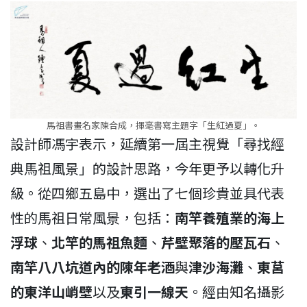
馬祖書畫名家陳合成，揮毫書寫主題字「生紅過夏」。
設計師馮宇表示，延續第一屆主視覺「尋找經
典馬祖風景」的設計思路，今年更予以轉化升
級。從四鄉五島中，選出了七個珍貴並具代表
性的馬祖日常風景，包括：
南竿養殖業的海上
浮球
、
北竿的馬祖魚麵
、
芹壁聚落的壓瓦石
、
南竿八八坑道內的陳年老酒
與
津沙海灘
、
東莒
的東洋山峭壁
以及
東引一線天
。經由知名攝影