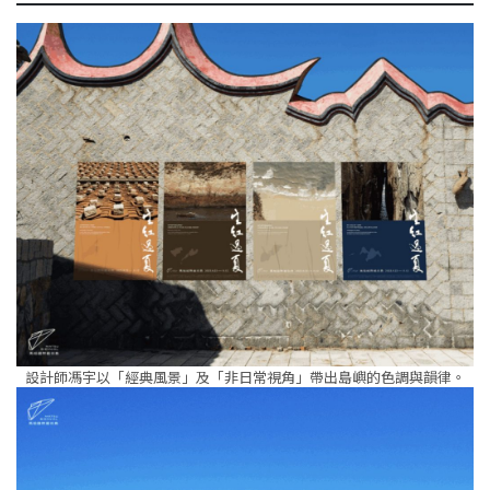
設計師馮宇以「經典風景」及「非日常視角」帶出島嶼的色調與韻律。