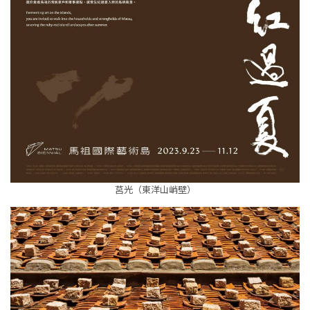
莒光（東洋山峭壁）