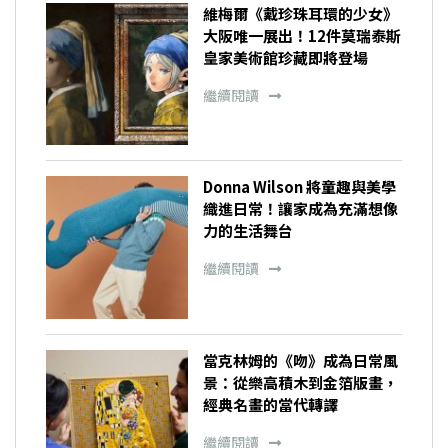
維梅爾《戴珍珠耳環的少女》
大阪唯一展出！12件莫瑞泰斯
皇家美術館珍藏即將登場
繼續閱讀
Donna Wilson 將童趣與美學
織進日常！讓家成為充滿想像
力的生活舞台
繼續閱讀
當克林姆的《吻》成為日常風
景：從樂高積木到金箔版畫，
經典名畫的當代轉譯
繼續閱讀