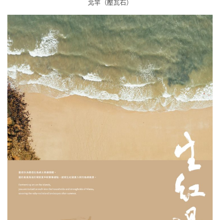
北竿（壓瓦石）