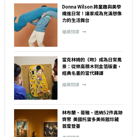
Donna Wilson 將童趣與美學
織進日常！讓家成為充滿想像
力的生活舞台
繼續閱讀
當克林姆的《吻》成為日常風
景：從樂高積木到金箔版畫，
經典名畫的當代轉譯
繼續閱讀
林布蘭、哥雅、透納52件真跡
齊聚 美國托雷多美術館珍藏
首度登臺