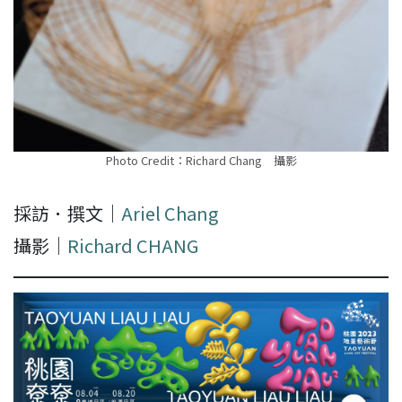
Photo Credit：Richard Chang 攝影
採訪．撰文｜
Ariel Chang
攝影｜
Richard CHANG