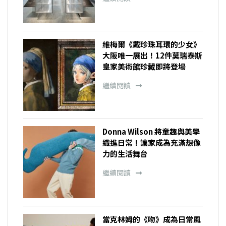
維梅爾《戴珍珠耳環的少女》
大阪唯一展出！12件莫瑞泰斯
皇家美術館珍藏即將登場
繼續閱讀
Donna Wilson 將童趣與美學
織進日常！讓家成為充滿想像
力的生活舞台
繼續閱讀
當克林姆的《吻》成為日常風