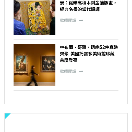
景：從樂高積木到金箔版畫，
經典名畫的當代轉譯
繼續閱讀
林布蘭、哥雅、透納52件真跡
齊聚 美國托雷多美術館珍藏
首度登臺
繼續閱讀