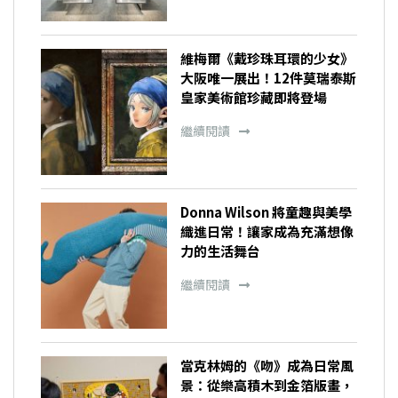
維梅爾《戴珍珠耳環的少女》
大阪唯一展出！12件莫瑞泰斯
皇家美術館珍藏即將登場
繼續閱讀
Donna Wilson 將童趣與美學
織進日常！讓家成為充滿想像
力的生活舞台
繼續閱讀
當克林姆的《吻》成為日常風
景：從樂高積木到金箔版畫，