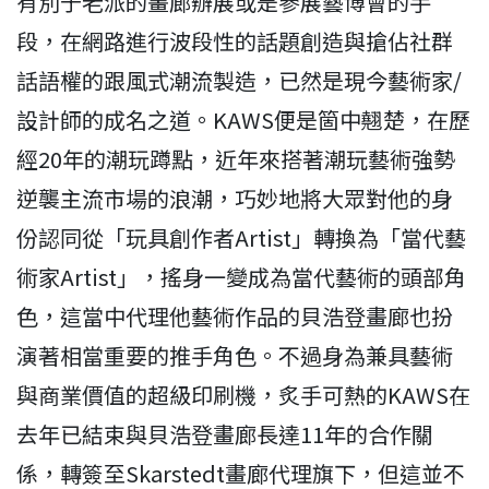
有別于老派的畫廊辦展或是參展藝博會的手
段，在網路進行波段性的話題創造與搶佔社群
話語權的跟風式潮流製造，已然是現今藝術家/
設計師的成名之道。KAWS便是箇中翹楚，在歷
經20年的潮玩蹲點，近年來搭著潮玩藝術強勢
逆襲主流市場的浪潮，巧妙地將大眾對他的身
份認同從「玩具創作者Artist」轉換為「當代藝
術家Artist」，搖身一變成為當代藝術的頭部角
色，這當中代理他藝術作品的貝浩登畫廊也扮
演著相當重要的推手角色。不過身為兼具藝術
與商業價值的超級印刷機，炙手可熱的KAWS在
去年已結束與貝浩登畫廊長達11年的合作關
係，轉簽至Skarstedt畫廊代理旗下，但這並不