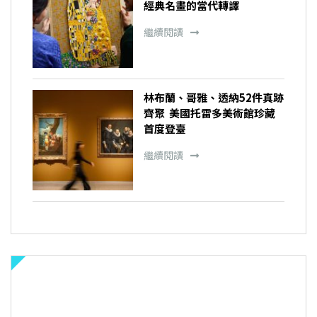
經典名畫的當代轉譯
繼續閱讀
林布蘭、哥雅、透納52件真跡
齊聚 美國托雷多美術館珍藏
首度登臺
繼續閱讀