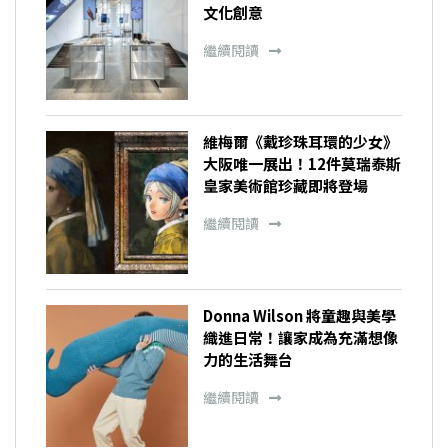
文化創意
繼續閱讀
維梅爾《戴珍珠耳環的少女》
大阪唯一展出！12件莫瑞泰斯
皇家美術館珍藏即將登場
繼續閱讀
Donna Wilson 將童趣與美學
織進日常！讓家成為充滿想像
力的生活舞台
繼續閱讀