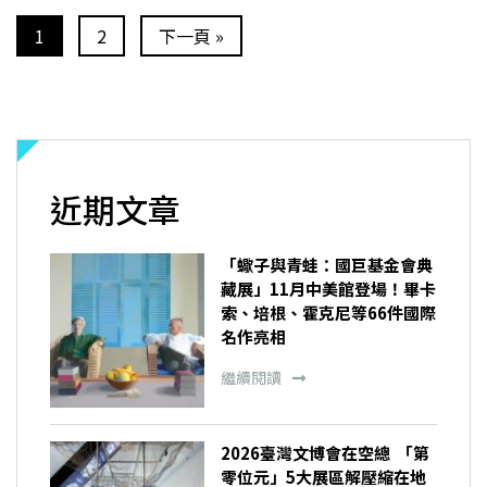
1
2
下一頁 »
近期文章
「蠍子與青蛙：國巨基金會典
藏展」11月中美館登場！畢卡
索、培根、霍克尼等66件國際
名作亮相
繼續閱讀
2026臺灣文博會在空總 「第
零位元」5大展區解壓縮在地