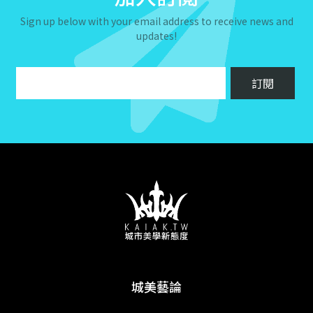
Sign up below with your email address to receive news and
updates!
城美藝論