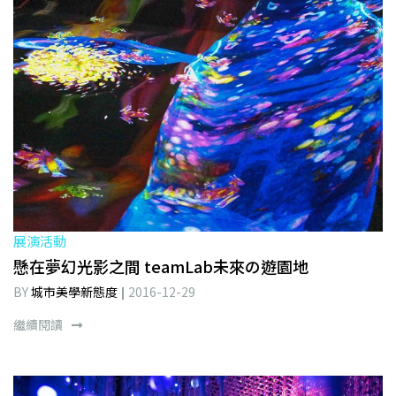
展演活動
懸在夢幻光影之間 teamLab未來の遊園地
BY
城市美學新態度
2016-12-29
繼續閱讀