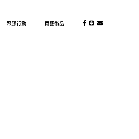
聚膠行動
買藝術品