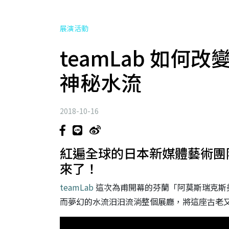
展演活動
teamLab 如
神秘水流
2018-10-16
紅遍全球的日本新媒體藝術團隊《t
來了！
teamLab
這次為甫開幕的芬蘭「阿莫斯瑞克斯美
而夢幻的水流汩汩流淌整個展廳，將這座古老