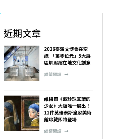
近期文章
2026臺灣文博會在空
總 「第零位元」5大展
區解壓縮在地文化創意
繼續閱讀
維梅爾《戴珍珠耳環的
少女》大阪唯一展出！
12件莫瑞泰斯皇家美術
館珍藏即將登場
繼續閱讀