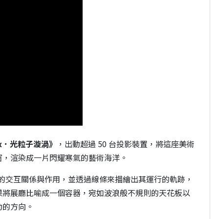
ortex．光粒子漩渦》
，出動超過 50 台投影裝置，將這座美術
窗，渲染成一片閃耀寒氣的藝術海洋。
之間的交互關係與作用，並透過線條來描繪出其運行的軌跡，
果將展廳比喻成一個容器，宛如波浪般不規則的天花板以
動的方向。