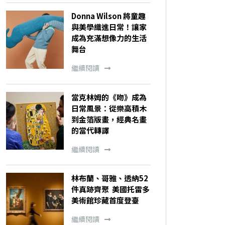
Donna Wilson 將童趣
與美學織進日常！讓家
成為充滿想像力的生活
舞台
繼續閱讀
當克林姆的《吻》成為
日常風景：從樂高積木
到金箔版畫，經典名畫
的當代轉譯
繼續閱讀
林布蘭、哥雅、透納52
件真跡齊聚 美國托雷多
美術館珍藏首度登臺
繼續閱讀