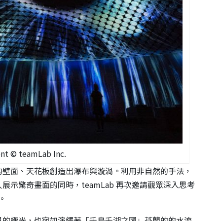
ent © teamLab Inc.
的壁面、天花板創造出瀑布與漩渦。利用非自然的手法，
示驚奇畫面的同時，teamLab 再次邀請觀眾深入思考
能。
見的極光，也宛如演繹著「千島千湖之國」芬蘭的的水流