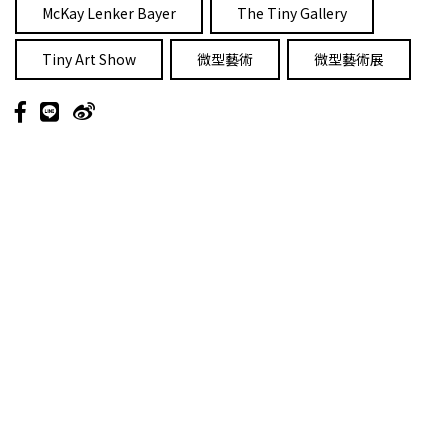
McKay Lenker Bayer
The Tiny Gallery
Tiny Art Show
微型藝術
微型藝術展