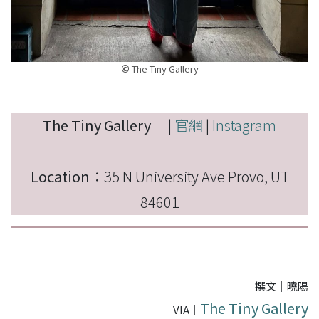
©
The Tiny Gallery
The Tiny Gallery
|
官網
|
Instagram
Location
：35 N University Ave Provo, UT
84601
撰文｜曉陽
The Tiny Gallery
VIA｜