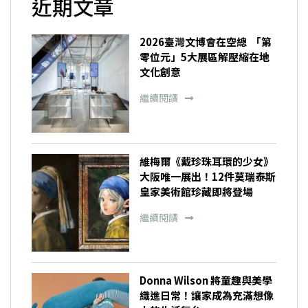
近期文章
2026臺灣文博會在空總 「第
零位元」5大展區解壓縮在地
文化創意
繼續閱讀
維梅爾《戴珍珠耳環的少女》
大阪唯一展出！12件莫瑞泰斯
皇家美術館珍藏即將登場
繼續閱讀
Donna Wilson 將童趣與美學
織進日常！讓家成為充滿想像