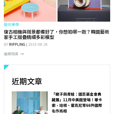
藝術美學
復古相機與搭景都備好了，你想拍哪一款？韓國藝術
家手工摺疊精細多彩模型
BY
RIPPLING
2019-08-26
繼續閱讀
近期文章
「蠍子與青蛙：國巨基金會典
藏展」11月中美館登場！畢卡
索、培根、霍克尼等66件國際
名作亮相