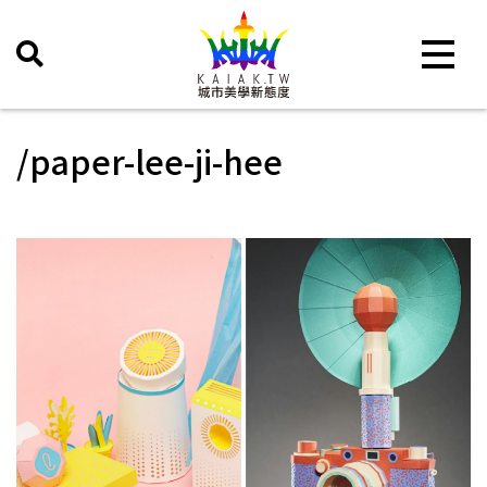
Toggle 
/paper-lee-ji-hee