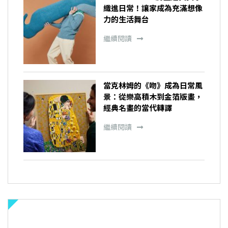
織進日常！讓家成為充滿想像
力的生活舞台
繼續閱讀
當克林姆的《吻》成為日常風
景：從樂高積木到金箔版畫，
經典名畫的當代轉譯
繼續閱讀