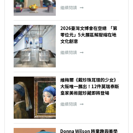
繼續閱讀
2026臺灣文博會在空總 「第
零位元」5大展區解壓縮在地
文化創意
繼續閱讀
維梅爾《戴珍珠耳環的少女》
大阪唯一展出！12件莫瑞泰斯
皇家美術館珍藏即將登場
繼續閱讀
Donna Wilson 將童趣與美學