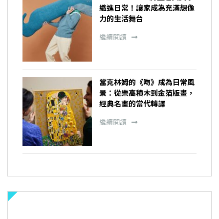
織進日常！讓家成為充滿想像
力的生活舞台
繼續閱讀
當克林姆的《吻》成為日常風
景：從樂高積木到金箔版畫，
經典名畫的當代轉譯
繼續閱讀