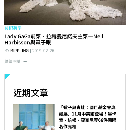
藝術美學
Lady GaGa前菜、拉赫曼尼諾夫主菜—Neil
Harbisson與電子眼
BY
RIPPLING
2019-02-26
繼續閱讀
近期文章
「蠍子與青蛙：國巨基金會典
藏展」11月中美館登場！畢卡
索、培根、霍克尼等66件國際
名作亮相