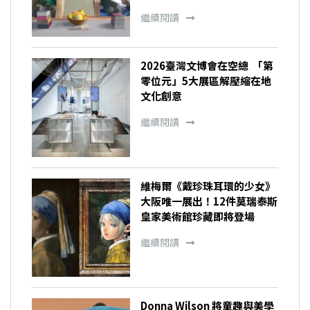
繼續閱讀
2026臺灣文博會在空總 「第
零位元」5大展區解壓縮在地
文化創意
繼續閱讀
維梅爾《戴珍珠耳環的少女》
大阪唯一展出！12件莫瑞泰斯
皇家美術館珍藏即將登場
繼續閱讀
Donna Wilson 將童趣與美學