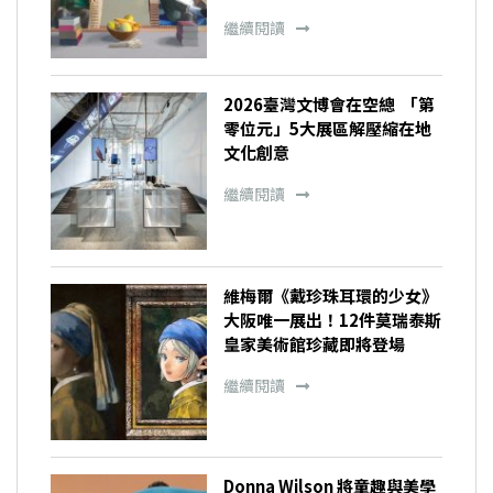
繼續閱讀
2026臺灣文博會在空總 「第
零位元」5大展區解壓縮在地
文化創意
繼續閱讀
維梅爾《戴珍珠耳環的少女》
大阪唯一展出！12件莫瑞泰斯
皇家美術館珍藏即將登場
繼續閱讀
Donna Wilson 將童趣與美學