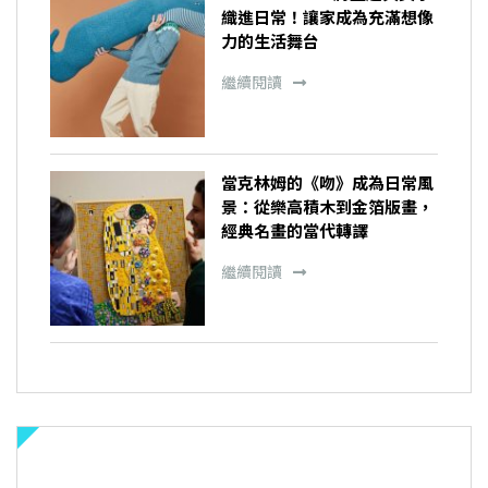
織進日常！讓家成為充滿想像
力的生活舞台
繼續閱讀
當克林姆的《吻》成為日常風
景：從樂高積木到金箔版畫，
經典名畫的當代轉譯
繼續閱讀