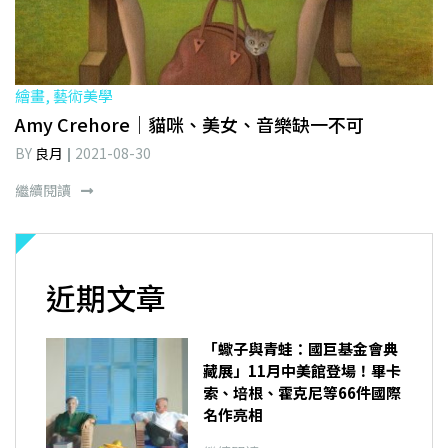
繪畫, 藝術美學
Amy Crehore｜貓咪、美女、音樂缺一不可
BY
良月
2021-08-30
繼續閱讀
近期文章
「蠍子與青蛙：國巨基金會典
藏展」11月中美館登場！畢卡
索、培根、霍克尼等66件國際
名作亮相