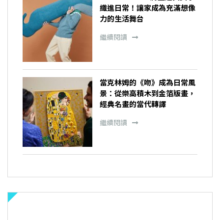
織進日常！讓家成為充滿想像
力的生活舞台
繼續閱讀
當克林姆的《吻》成為日常風
景：從樂高積木到金箔版畫，
經典名畫的當代轉譯
繼續閱讀