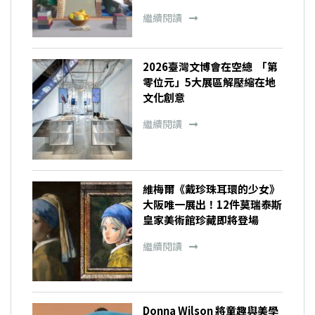
繼續閱讀
2026臺灣文博會在空總 「第
零位元」5大展區解壓縮在地
文化創意
繼續閱讀
維梅爾《戴珍珠耳環的少女》
大阪唯一展出！12件莫瑞泰斯
皇家美術館珍藏即將登場
繼續閱讀
Donna Wilson 將童趣與美學