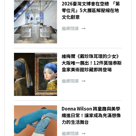
2026臺灣文博會在空總 「第
零位元」5大展區解壓縮在地
文化創意
繼續閱讀
維梅爾《戴珍珠耳環的少女》
大阪唯一展出！12件莫瑞泰斯
皇家美術館珍藏即將登場
繼續閱讀
Donna Wilson 將童趣與美學
織進日常！讓家成為充滿想像
力的生活舞台
繼續閱讀