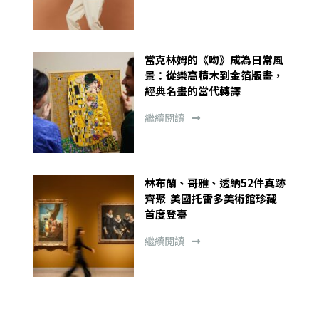
當克林姆的《吻》成為日常風
景：從樂高積木到金箔版畫，
經典名畫的當代轉譯
繼續閱讀
林布蘭、哥雅、透納52件真跡
齊聚 美國托雷多美術館珍藏
首度登臺
繼續閱讀