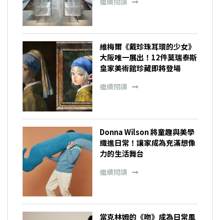
繼續閱讀
維梅爾《戴珍珠耳環的少女》
大阪唯一展出！12件莫瑞泰斯
皇家美術館珍藏即將登場
繼續閱讀
Donna Wilson 將童趣與美學
織進日常！讓家成為充滿想像
力的生活舞台
繼續閱讀
當克林姆的《吻》成為日常風