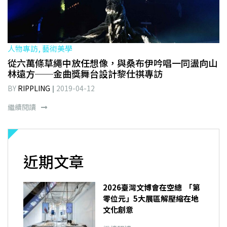
人物專訪, 藝術美學
從六萬條草繩中放任想像，與桑布伊吟唱一同盪向山
林遠方──金曲獎舞台設計黎仕祺專訪
BY
RIPPLING
2019-04-12
繼續閱讀
近期文章
2026臺灣文博會在空總 「第
零位元」5大展區解壓縮在地
文化創意