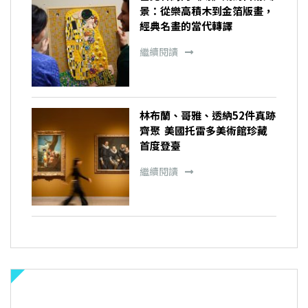
景：從樂高積木到金箔版畫，
經典名畫的當代轉譯
繼續閱讀
林布蘭、哥雅、透納52件真跡
齊聚 美國托雷多美術館珍藏
首度登臺
繼續閱讀