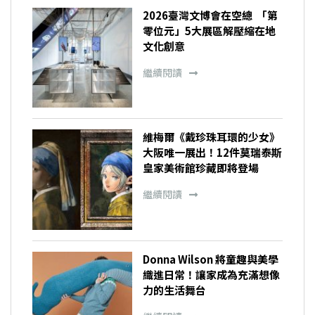
2026臺灣文博會在空總 「第
零位元」5大展區解壓縮在地
文化創意
繼續閱讀
維梅爾《戴珍珠耳環的少女》
大阪唯一展出！12件莫瑞泰斯
皇家美術館珍藏即將登場
繼續閱讀
Donna Wilson 將童趣與美學
織進日常！讓家成為充滿想像
力的生活舞台