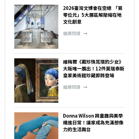
2026臺灣文博會在空總 「第
零位元」5大展區解壓縮在地
文化創意
繼續閱讀
維梅爾《戴珍珠耳環的少女》
大阪唯一展出！12件莫瑞泰斯
皇家美術館珍藏即將登場
繼續閱讀
Donna Wilson 將童趣與美學
織進日常！讓家成為充滿想像
力的生活舞台