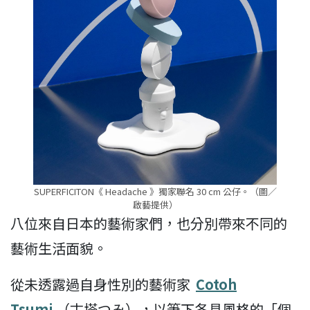
SUPERFICITON《 Headache 》獨家聯名 30 cm 公仔。（圖／
啟藝提供）
八位來自日本的藝術家們，也分別帶來不同的
藝術生活面貌。
從未透露過自身性別的藝術家
Cotoh
Tsumi
（古塔つみ），以筆下各具風格的「個