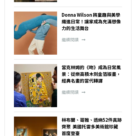
Donna Wilson 將童趣與美學
織進日常！讓家成為充滿想像
力的生活舞台
繼續閱讀
當克林姆的《吻》成為日常風
景：從樂高積木到金箔版畫，
經典名畫的當代轉譯
繼續閱讀
林布蘭、哥雅、透納52件真跡
齊聚 美國托雷多美術館珍藏
首度登臺