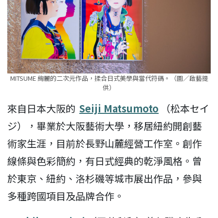
MITSUME 絢麗的二次元作品，揉合日式美學與當代符碼。（圖／啟藝提
供）
來自日本大阪的
Seiji Matsumoto
（松本セイ
ジ），畢業於大阪藝術大學，移居紐約開創藝
術家生涯，目前於長野山麓經營工作室。創作
線條與色彩簡約，有日式經典的乾淨風格。曾
於東京、紐約、洛杉磯等城市展出作品，參與
多種跨國項目及品牌合作。