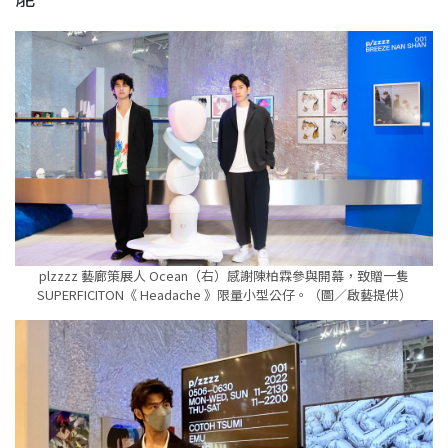
plzzzz 藝廊策展人 Ocean（右）感謝陳柏霖參與開幕，致贈一隻
SUPERFICITON《 Headache 》限量小型公仔。（圖／啟藝提供）