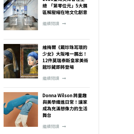
總 「第零位元」5大展
區解壓縮在地文化創意
繼續閱讀
維梅爾《戴珍珠耳環的
少女》大阪唯一展出！
12件莫瑞泰斯皇家美術
館珍藏即將登場
繼續閱讀
Donna Wilson 將童趣
與美學織進日常！讓家
成為充滿想像力的生活
舞台
繼續閱讀