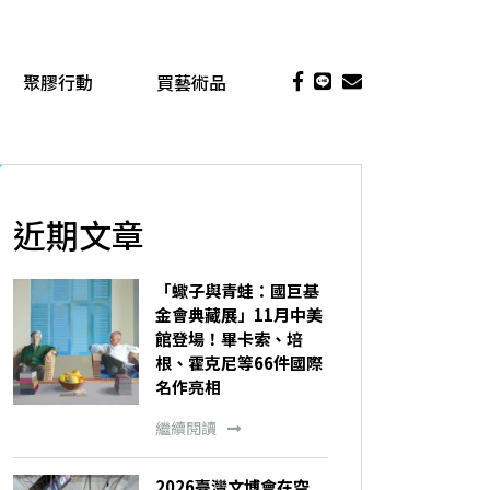
聚膠行動
買藝術品
近期文章
「蠍子與青蛙：國巨基
金會典藏展」11月中美
館登場！畢卡索、培
根、霍克尼等66件國際
名作亮相
繼續閱讀
2026臺灣文博會在空