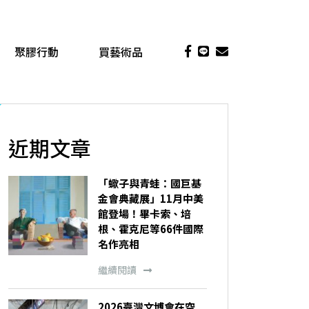
聚膠行動
買藝術品
近期文章
「蠍子與青蛙：國巨基
金會典藏展」11月中美
館登場！畢卡索、培
根、霍克尼等66件國際
名作亮相
繼續閱讀
2026臺灣文博會在空