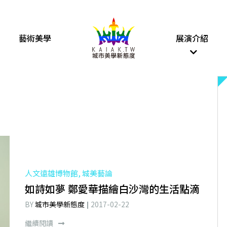
藝術美學
展演介紹
人文遠雄博物館, 城美藝論
如詩如夢 鄭愛華描繪白沙灣的生活點滴
BY
城市美學新態度
2017-02-22
繼續閱讀