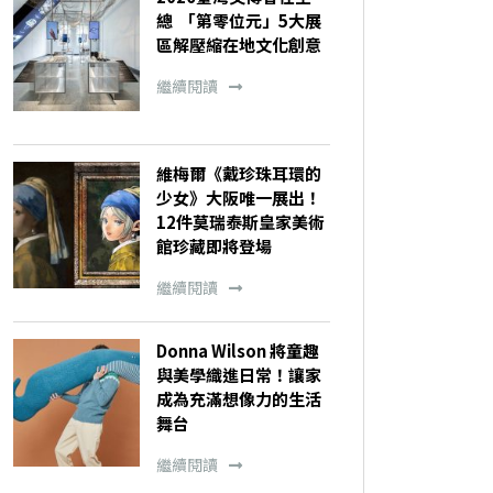
總 「第零位元」5大展
區解壓縮在地文化創意
繼續閱讀
維梅爾《戴珍珠耳環的
少女》大阪唯一展出！
12件莫瑞泰斯皇家美術
館珍藏即將登場
繼續閱讀
Donna Wilson 將童趣
與美學織進日常！讓家
成為充滿想像力的生活
舞台
繼續閱讀