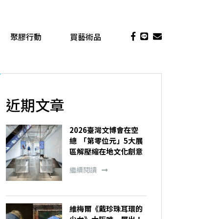
聚膠行動
買藝術品
近期文章
2026臺灣文博會在空
總 「第零位元」5大展
區解壓縮在地文化創意
繼續閱讀
維梅爾《戴珍珠耳環的