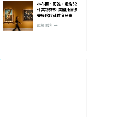
林布蘭、哥雅、透納52
件真跡齊聚 美國托雷多
美術館珍藏首度登臺
繼續閱讀