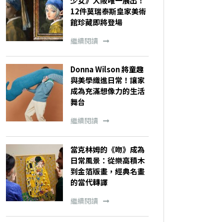
少女》大阪唯一展出！
12件莫瑞泰斯皇家美術
館珍藏即將登場
繼續閱讀
Donna Wilson 將童趣
與美學織進日常！讓家
成為充滿想像力的生活
舞台
繼續閱讀
當克林姆的《吻》成為
日常風景：從樂高積木
到金箔版畫，經典名畫
的當代轉譯
繼續閱讀