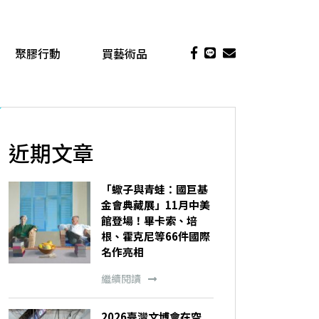
聚膠行動
買藝術品
近期文章
「蠍子與青蛙：國巨基
金會典藏展」11月中美
館登場！畢卡索、培
根、霍克尼等66件國際
名作亮相
繼續閱讀
2026臺灣文博會在空