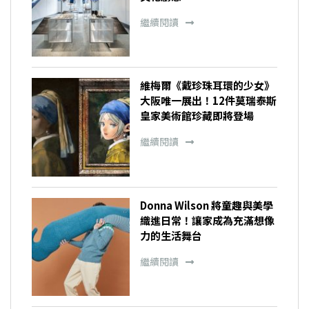
繼續閱讀
維梅爾《戴珍珠耳環的少女》
大阪唯一展出！12件莫瑞泰斯
皇家美術館珍藏即將登場
繼續閱讀
Donna Wilson 將童趣與美學
織進日常！讓家成為充滿想像
力的生活舞台
繼續閱讀