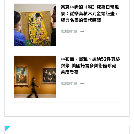
當克林姆的《吻》成為日常風
景：從樂高積木到金箔版畫，
經典名畫的當代轉譯
繼續閱讀
林布蘭、哥雅、透納52件真跡
齊聚 美國托雷多美術館珍藏
首度登臺
繼續閱讀