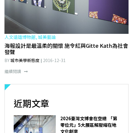
人文遠雄博物館, 城美藝論
海報設計是最溫柔的關懷 施令紅與Gitte Kath為社會
發聲
BY
城市美學新態度
2016-12-31
繼續閱讀
近期文章
2026臺灣文博會在空總 「第
零位元」5大展區解壓縮在地
文化創意