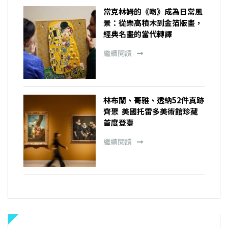
當克林姆的《吻》成為日常風
景：從樂高積木到金箔版畫，
經典名畫的當代轉譯
繼續閱讀
林布蘭、哥雅、透納52件真跡
齊聚 美國托雷多美術館珍藏
首度登臺
繼續閱讀