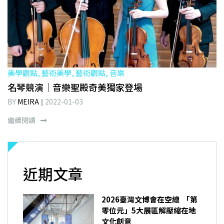
美學觀點, 藝術美學, 藝術觀點, 音樂
名琴競演｜音樂聖殿奇美獨家登場
BY
MEIRA
2022-01-03
繼續閱讀
近期文章
2026臺灣文博會在空總 「第
零位元」5大展區解壓縮在地
文化創意