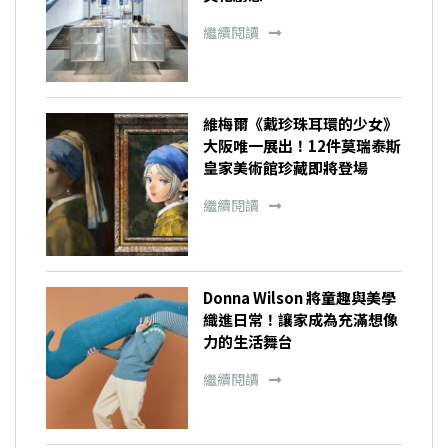
繼續閱讀
維梅爾《戴珍珠耳環的少女》
大阪唯一展出！12件莫瑞泰斯
皇家美術館珍藏即將登場
繼續閱讀
Donna Wilson 將童趣與美學
織進日常！讓家成為充滿想像
力的生活舞台
繼續閱讀