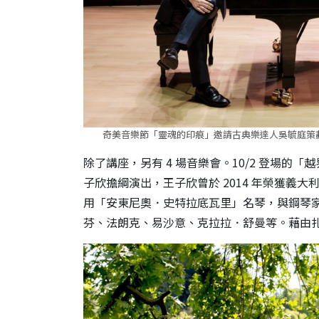
奇美音樂節「靈魂的印痕」邀請古典樂達人吳毓庭策
除了講座，另有 4 場音樂會。10/2 登場
子欣擔綱演出，王子欣曾於 2014 年榮獲義大利 An
用「安東尼奧．史特拉底瓦里」名琴，與鋼琴
芬、法朗克、易沙意、克拉拉．舒曼等。藉由