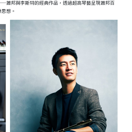
──蕭邦與李斯特的經典作品，透過超高琴藝呈現蕭邦百
樂思想。