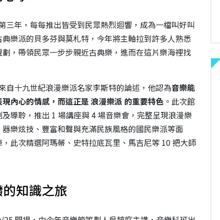
入第三年，每每推出皆受到民眾熱烈迴響，成為一檔叫好叫
古典樂派的貝多芬與莫札特，今年將主軸拉到許多人熟悉
規劃，帶領民眾一步步親近古典樂，進而在這片樂海裡找
感來自十九世紀浪漫樂派名家李斯特的論述，他認為
音樂能
現內心的情感，而這正是 浪漫樂派 的重要特色
。此次館
導聆，推出 1 場講座與 4 場音樂會，完整呈現浪漫樂
、器樂炫技、豐富和聲與充滿民族風格的國民樂派等面
，此次精選阿瑪蒂、史特拉底瓦里、馬吉尼等 10 把大師
潑的知識之旅
/25 開場，由今年音樂節策劃人吳毓庭主講，音樂科班出