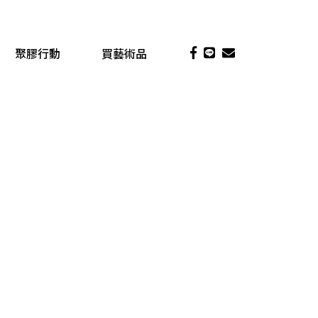
聚膠行動
買藝術品