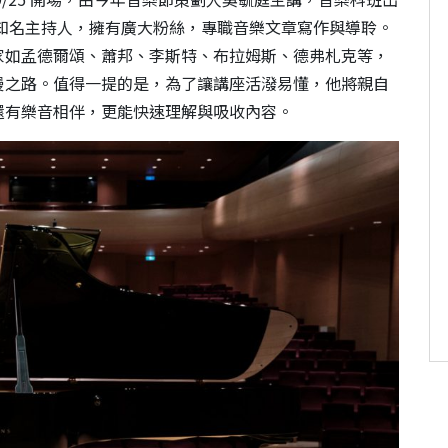
st 知名主持人，擁有廣大粉絲，專職音樂文章寫作與導聆。
家如孟德爾頌、蕭邦、李斯特、布拉姆斯、德弗札克等，
漫之路。值得一提的是，為了讓講座活潑易懂，他將親自
還有樂音相伴，更能快速理解與吸收內容。