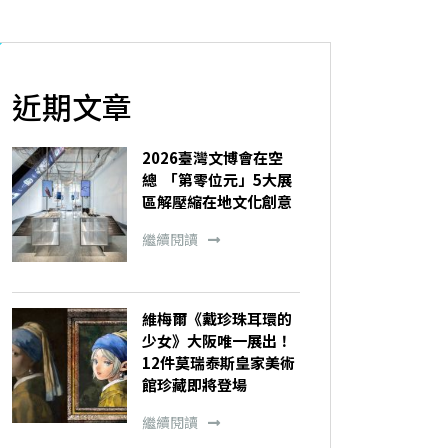
近期文章
2026臺灣文博會在空
總 「第零位元」5大展
區解壓縮在地文化創意
繼續閱讀
維梅爾《戴珍珠耳環的
少女》大阪唯一展出！
12件莫瑞泰斯皇家美術
館珍藏即將登場
繼續閱讀