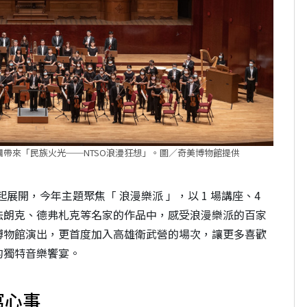
帶來「民族火光──NTSO浪漫狂想」。圖／奇美博物館提供
5 起展開，今年主題聚焦「 浪漫樂派 」，以 1 場講座、4
法朗克、德弗札克等名家的作品中，感受浪漫樂派的百家
博物館演出，更首度加入高雄衛武營的場次，讓更多喜歡
的獨特音樂饗宴。
寫心事