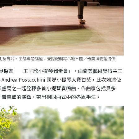
劃及導聆，主講專題講座，並搭配鋼琴示範。圖／奇美博物館提供
的「越界探索──王子欣小提琴獨奏會」，由奇美藝術獎得主王
drea Postacchini 國際小提琴大賽首獎，此次她將使
家盧易之一起詮釋多首小提琴奏鳴曲，作曲家包括貝多
扎實真摯的演繹，帶出相同曲式中的各異手法。