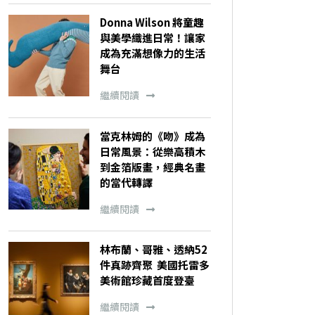
Donna Wilson 將童趣
與美學織進日常！讓家
成為充滿想像力的生活
舞台
繼續閱讀
當克林姆的《吻》成為
日常風景：從樂高積木
到金箔版畫，經典名畫
的當代轉譯
繼續閱讀
林布蘭、哥雅、透納52
件真跡齊聚 美國托雷多
美術館珍藏首度登臺
繼續閱讀