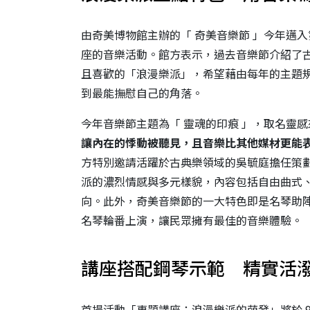
由奇美博物館主辦的「 奇美音樂節 」今年邁
座的音樂活動。館方表示，過去音樂節介紹了
且喜歡的「浪漫樂派」，希望藉由每年的主題
到最能撫慰自己的角落。
今年音樂節主題為「 靈魂的印痕 」，取名靈
讓內在的悸動被聽見，且音樂比其他媒材更能表
方特別邀請活躍於古典樂領域的吳毓庭擔任策劃及
派的濃烈情感與多元樣貌，內容包括自由曲式
向。此外，奇美音樂節的一大特色即是名琴助陣
名琴輪番上演，讓民眾擁有最佳的音樂體驗。
講座搭配鋼琴示範 精實活
首場活動「專題講座：浪漫樂派的萌發」將於 9