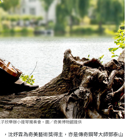
王子欣舉辦小提琴獨奏會。圖／奇美博物館提供
奏會」，沈妤霖為奇美藝術獎得主，亦是傳奇鋼琴大師鄧泰山