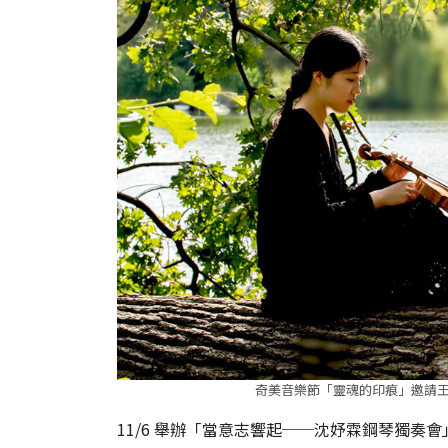
奇美音樂節「靈魂的印痕」邀請
11/6 舉辦「當意志響起──沈妤霖鋼琴獨