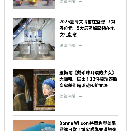
繼續閱讀
2026臺灣文博會在空總 「第
零位元」5大展區解壓縮在地
文化創意
繼續閱讀
維梅爾《戴珍珠耳環的少女》
大阪唯一展出！12件莫瑞泰斯
皇家美術館珍藏即將登場
繼續閱讀
Donna Wilson 將童趣與美學
織進日常！讓家成為充滿想像