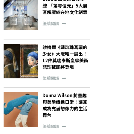
總 「第零位元」5大展
區解壓縮在地文化創意
繼續閱讀
維梅爾《戴珍珠耳環的
少女》大阪唯一展出！
12件莫瑞泰斯皇家美術
館珍藏即將登場
繼續閱讀
Donna Wilson 將童趣
與美學織進日常！讓家
成為充滿想像力的生活
舞台
繼續閱讀