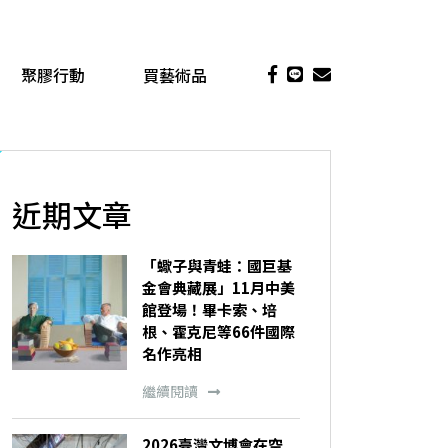
聚膠行動
買藝術品
近期文章
「蠍子與青蛙：國巨基
金會典藏展」11月中美
館登場！畢卡索、培
根、霍克尼等66件國際
名作亮相
繼續閱讀
2026臺灣文博會在空