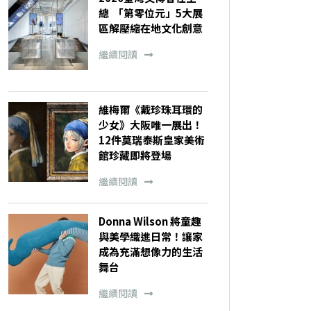
總 「第零位元」5大展
區解壓縮在地文化創意
繼續閱讀
維梅爾《戴珍珠耳環的
少女》大阪唯一展出！
12件莫瑞泰斯皇家美術
館珍藏即將登場
繼續閱讀
Donna Wilson 將童趣
與美學織進日常！讓家
成為充滿想像力的生活
舞台
繼續閱讀