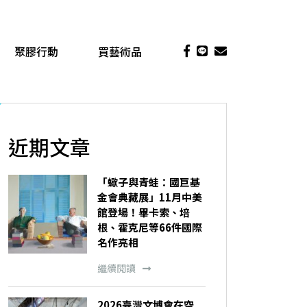
聚膠行動
買藝術品
近期文章
「蠍子與青蛙：國巨基
金會典藏展」11月中美
館登場！畢卡索、培
根、霍克尼等66件國際
名作亮相
繼續閱讀
2026臺灣文博會在空