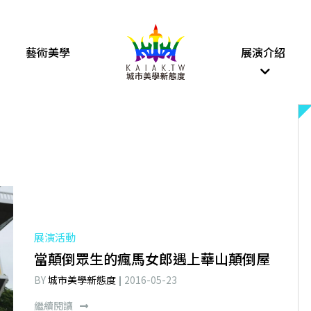
藝術美學
展演介紹
展演活動
當顛倒眾生的瘋馬女郎遇上華山顛倒屋
BY
城市美學新態度
2016-05-23
繼續閱讀