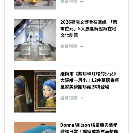
繼續閱讀
2026臺灣文博會在空總 「第
零位元」5大展區解壓縮在地
文化創意
繼續閱讀
維梅爾《戴珍珠耳環的少女》
大阪唯一展出！12件莫瑞泰斯
皇家美術館珍藏即將登場
繼續閱讀
Donna Wilson 將童趣與美學
織進日常！讓家成為充滿想像