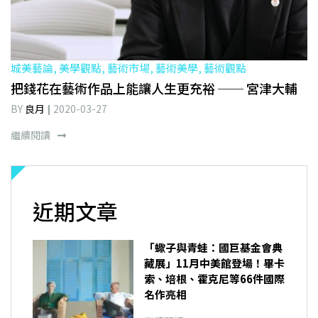
城美藝論, 美學觀點, 藝術市場, 藝術美學, 藝術觀點
把錢花在藝術作品上能讓人生更充裕 ── 宮津大輔
BY
良月
2020-03-27
繼續閱讀
近期文章
「蠍子與青蛙：國巨基金會典
藏展」11月中美館登場！畢卡
索、培根、霍克尼等66件國際
名作亮相