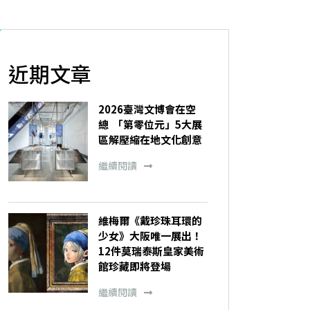
近期文章
2026臺灣文博會在空
總 「第零位元」5大展
區解壓縮在地文化創意
繼續閱讀
維梅爾《戴珍珠耳環的
少女》大阪唯一展出！
12件莫瑞泰斯皇家美術
館珍藏即將登場
繼續閱讀