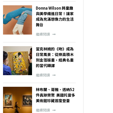
Donna Wilson 將童趣
與美學織進日常！讓家
成為充滿想像力的生活
舞台
繼續閱讀
當克林姆的《吻》成為
日常風景：從樂高積木
到金箔版畫，經典名畫
的當代轉譯
繼續閱讀
林布蘭、哥雅、透納52
件真跡齊聚 美國托雷多
美術館珍藏首度登臺
繼續閱讀