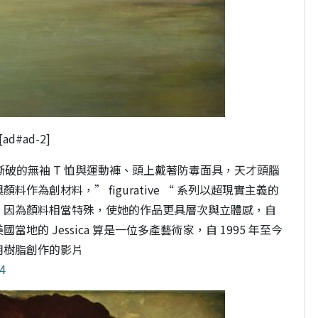
[ad#ad-2]
總是穿著撕破的無袖 T 恤與運動褲、頭上戴著防毒面具，天才頭腦
為創材料，” figurative “ 系列以超現實主義的
，因為顏料相當特殊，使她的作品更具層次與立體感，自
的 Jessica 算是一位多產藝術家，自 1995 年至今
用樹脂創作的影片
/4