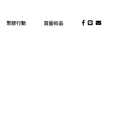
聚膠行動
買藝術品