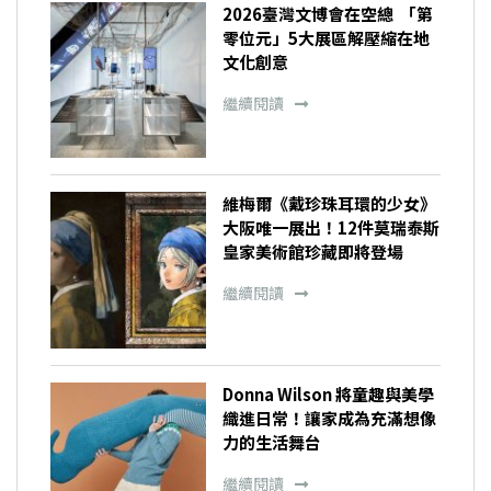
2026臺灣文博會在空總 「第
零位元」5大展區解壓縮在地
文化創意
繼續閱讀
維梅爾《戴珍珠耳環的少女》
大阪唯一展出！12件莫瑞泰斯
皇家美術館珍藏即將登場
繼續閱讀
Donna Wilson 將童趣與美學
織進日常！讓家成為充滿想像
力的生活舞台
繼續閱讀