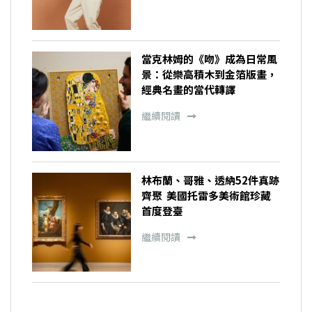
當克林姆的《吻》成為日常風
景：從樂高積木到金箔版畫，
經典名畫的當代轉譯
繼續閱讀
林布蘭、哥雅、透納52件真跡
齊聚 美國托雷多美術館珍藏
首度登臺
繼續閱讀