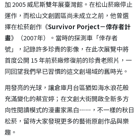
加 2005 威尼斯雙年展臺灣館。在松山菸廠停止
運作，而松山文創園區尚未成立之前，他曾選
擇在松菸創作《
Survivor Porject－倖存者計
畫
》（2007年）。當時的探測車「倖存者
號」，記錄許多珍貴的影像，在此次展覽中將
首度公開 15 年前菸廠修復前的珍貴老照片，一
同回望我們早已習慣的這文創場域的舊時光。
用發亮的光球，讓倉庫月台區猶如海水浪花般
充滿變化的蔡宜婷；在文創大街開啟全新多方
向性閱讀模式的漫畫家黑白……，不一樣的秋日
松菸，留待大家發現更多的藝術原創作品與樂
趣。