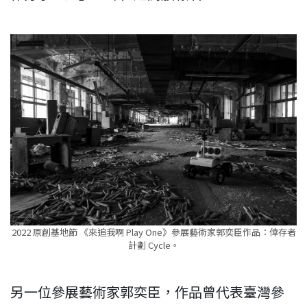
2022 原創基地節 《來追我啊 Play One》參展藝術家郭奕臣作品：倖存者
計劃 Cycle。
另一位參展藝術家郭奕臣，作品曾代表臺灣參