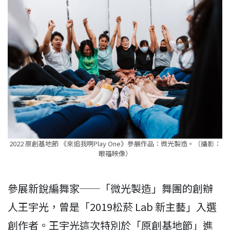
2022 原創基地節 《來追我啊Play One》參展作品：微光製造。（攝影：
眼福映像）
參展新銳編舞家──「微光製造」舞團的創辦
人王宇光，曾是「2019松菸 Lab 新主藝」入選
創作者。王宇光這次特別於「原創基地節」進