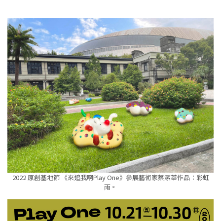
2022 原創基地節 《來追我啊Play One》參展藝術家蔡潔莘作品：彩虹
雨。