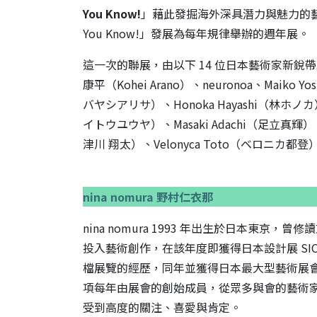
You Know!
」藉此發掘海外深具潛力與魅力的
You Know!」發展為每年規律舉辦的週年展。
這一次的聯展，由以下 14 位日本藝術家新銳帶來
康平（Kohei Arano）、neuronoa、Maiko Y
バヤシアリサ）、Honoka Hayashi（林ホノカ）、
イトウユウヤ）、Masaki Adachi（足立真輝）、D
津川 翔太）、Velonyca Toto（ベロニカ都登
nina nomura 野村仁衣那
nina nomura 1993 年出生於日本東京
投入藝術創作，在該年度即獲得日本設計展 SICF 評
檔展覽的經歷，同年並獲得日本最大型藝術展會「DE
項每年由展會的創始成員，從眾多與會的藝術家
受到高度的關注、喜愛與肯定。