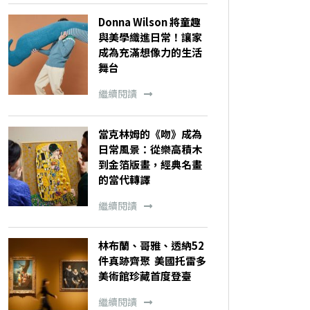
Donna Wilson 將童趣
與美學織進日常！讓家
成為充滿想像力的生活
舞台
繼續閱讀
當克林姆的《吻》成為
日常風景：從樂高積木
到金箔版畫，經典名畫
的當代轉譯
繼續閱讀
林布蘭、哥雅、透納52
件真跡齊聚 美國托雷多
美術館珍藏首度登臺
繼續閱讀