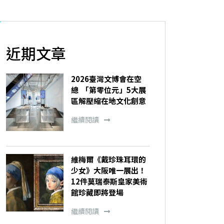
近期文章
2026臺灣文博會在空
總 「第零位元」5大展
區解壓縮在地文化創意
繼續閱讀
維梅爾《戴珍珠耳環的
少女》大阪唯一展出！
12件莫瑞泰斯皇家美術
館珍藏即將登場
繼續閱讀