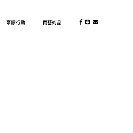
聚膠行動
買藝術品