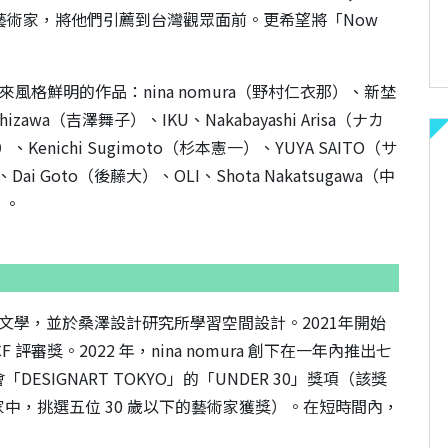
藝術家，將他們引薦到台灣觀眾面前。更希望將「Now
風格鮮明的作品：nina nomura（野村仁衣那）、新埜
oshizawa（吉澤舞子）、IKU、Nakabayashi Arisa（ナカ
Kenichi Sugimoto（杉本憲一）、YUYA SAITO（サ
ai Goto（後藤大）、OLI、Shota Nakatsugawa（中
）。
，曾修讀文學，並於桑澤設計研究所學習空間設計。2021年開始
審獎。2022 年，nina nomura 創下在一年內推出七
SIGNART TOKYO」的「UNDER 30」獎項（該獎
中，挑選五位 30 歲以下的藝術家獲獎）。在短時間內，