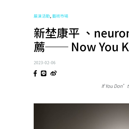
,
展演活動
藝術市場
新埜康平 、neur
薦── Now You Kn
2023-02-06
If You Don’