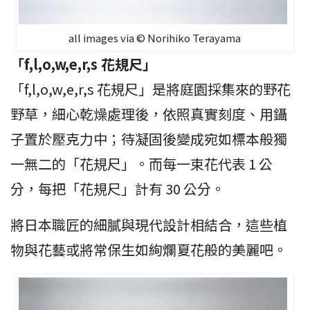
all images via © Norihiko Terayama
「f,l,o,w,e,r,s 花規尺」
「f,l,o,w,e,r,s 花規尺」是將庭園採集來的野花
野草，細心乾燥處理後，依照真實刻度、用鑷
子置於壓克力中；待凝固後變成宛如標本般獨
一無二的「花規尺」。而每一束花代表 1 公
分，每把「花規尺」計有 30 公分。
將日本職匠的細膩與現代設計相結合，這些植
物與花藝或將常保生如絢爛夏花般的美麗吧。