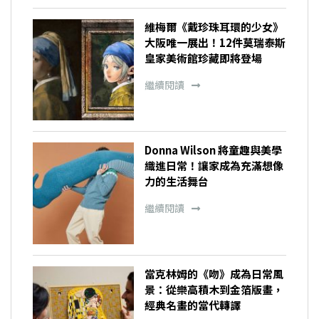
維梅爾《戴珍珠耳環的少女》
大阪唯一展出！12件莫瑞泰斯
皇家美術館珍藏即將登場
繼續閱讀
Donna Wilson 將童趣與美學
織進日常！讓家成為充滿想像
力的生活舞台
繼續閱讀
當克林姆的《吻》成為日常風
景：從樂高積木到金箔版畫，
經典名畫的當代轉譯