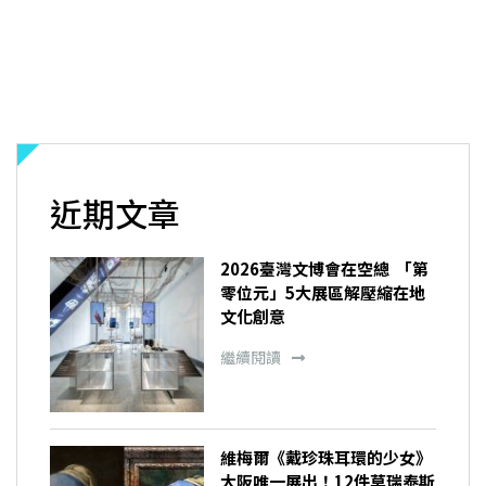
近期文章
2026臺灣文博會在空總 「第
零位元」5大展區解壓縮在地
文化創意
繼續閱讀
維梅爾《戴珍珠耳環的少女》
大阪唯一展出！12件莫瑞泰斯