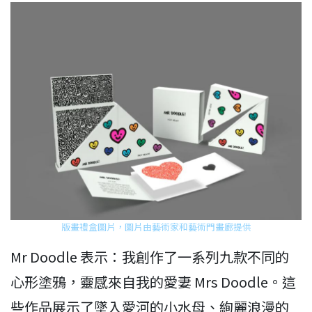
版畫禮盒圖片，圖片由藝術家和藝術門畫廊提供
Mr Doodle 表示：我創作了一系列九款不同的
心形塗鴉，靈感來自我的愛妻 Mrs Doodle。這
些作品展示了墜入愛河的小水母、絢麗浪漫的