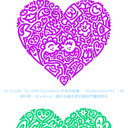
Mr Doodle（b. 1994) Pop Heart心形系列版畫，《Flower Warmth》，絲
網印刷，60 x 60 cm，圖片由藝術家和藝術門畫廊提供