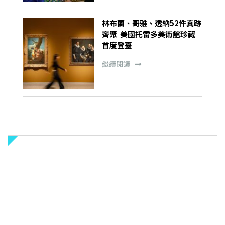
林布蘭、哥雅、透納52件真跡
齊聚 美國托雷多美術館珍藏
首度登臺
繼續閱讀