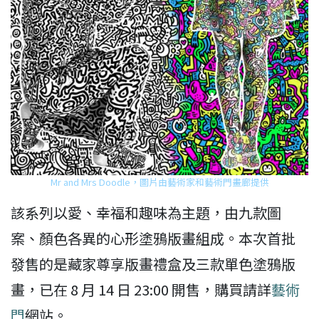
Mr and Mrs Doodle，圖片由藝術家和藝術門畫廊提供
該系列以愛、幸福和趣味為主題，由九款圖
案、顏色各異的心形塗鴉版畫組成。本次首批
發售的是藏家尊享版畫禮盒及三款單色塗鴉版
畫，已在 8 月 14 日 23:00 開售，購買請詳
藝術
門
網站。