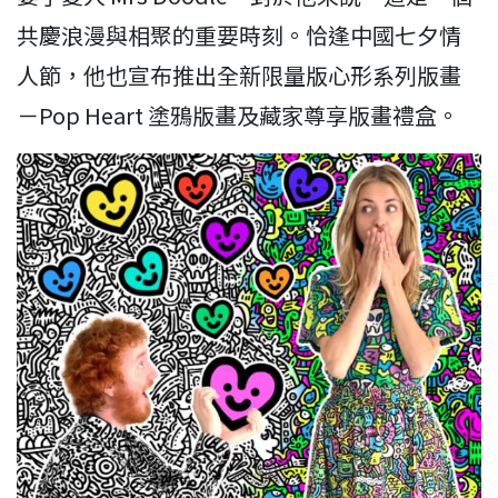
共慶浪漫與相聚的重要時刻。恰逢中國七夕情
人節，他也宣布推出全新限量版心形系列版畫
－Pop Heart 塗鴉版畫及藏家尊享版畫禮盒。