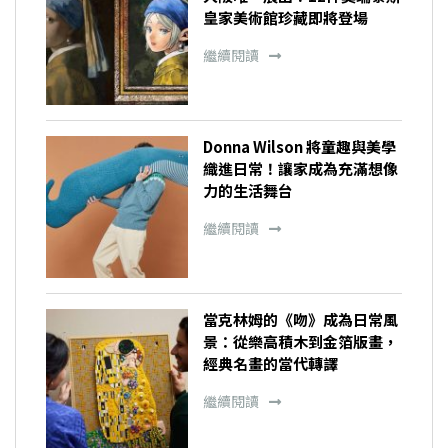
皇家美術館珍藏即將登場
繼續閱讀
Donna Wilson 將童趣與美學
織進日常！讓家成為充滿想像
力的生活舞台
繼續閱讀
當克林姆的《吻》成為日常風
景：從樂高積木到金箔版畫，
經典名畫的當代轉譯
繼續閱讀