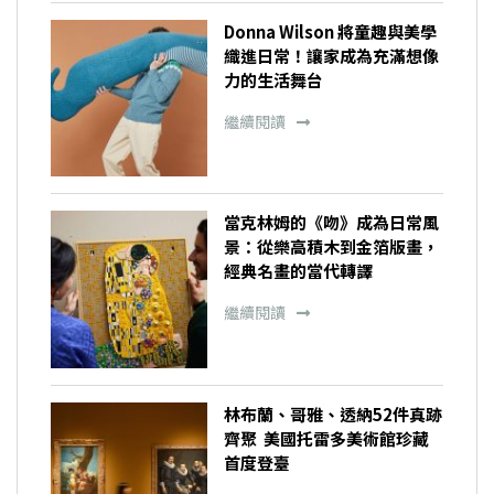
Donna Wilson 將童趣與美學
織進日常！讓家成為充滿想像
力的生活舞台
繼續閱讀
當克林姆的《吻》成為日常風
景：從樂高積木到金箔版畫，
經典名畫的當代轉譯
繼續閱讀
林布蘭、哥雅、透納52件真跡
齊聚 美國托雷多美術館珍藏
首度登臺