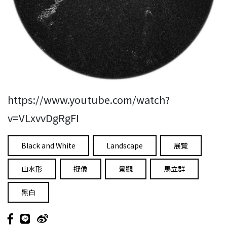
https://www.youtube.com/watch?
v=VLxvvDgRgFI
Black and White
Landscape
展覽
山水形
擬像
景觀
馬立群
黑白