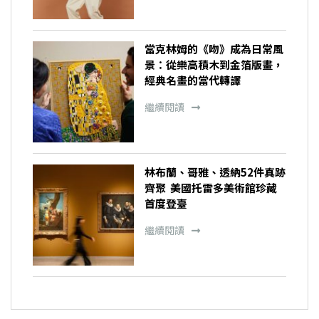
當克林姆的《吻》成為日常風
景：從樂高積木到金箔版畫，
經典名畫的當代轉譯
繼續閱讀
林布蘭、哥雅、透納52件真跡
齊聚 美國托雷多美術館珍藏
首度登臺
繼續閱讀