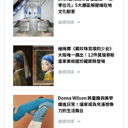
零位元」5大展區解壓縮在地
文化創意
繼續閱讀
維梅爾《戴珍珠耳環的少女》
大阪唯一展出！12件莫瑞泰斯
皇家美術館珍藏即將登場
繼續閱讀
Donna Wilson 將童趣與美學
織進日常！讓家成為充滿想像
力的生活舞台
繼續閱讀