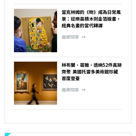
當克林姆的《吻》成為日常風
景：從樂高積木到金箔版畫，
經典名畫的當代轉譯
繼續閱讀
林布蘭、哥雅、透納52件真跡
齊聚 美國托雷多美術館珍藏
首度登臺
繼續閱讀