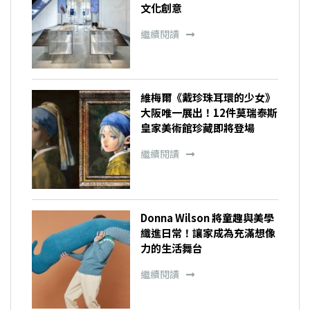
文化創意
繼續閱讀
維梅爾《戴珍珠耳環的少女》
大阪唯一展出！12件莫瑞泰斯
皇家美術館珍藏即將登場
繼續閱讀
Donna Wilson 將童趣與美學
織進日常！讓家成為充滿想像
力的生活舞台
繼續閱讀