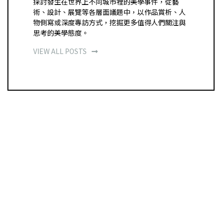
探討發生在世界上不同城市裡的美學事件，從藝
術、設計、展覽等各層面議題中，以作品賞析、人
物側寫或深度專訪方式，挖掘更多值得人們關注與
思考的美學態度。
VIEW ALL POSTS