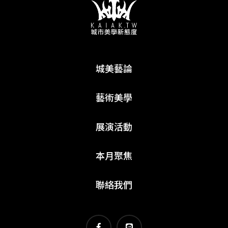
城美藝論
藝術美學
展演活動
本月聚焦
聯絡我們