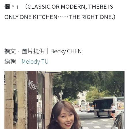
個。」（CLASSIC OR MODERN, THERE IS
ONLY ONE KITCHEN……THE RIGHT ONE.）
撰文．圖片提供｜Becky CHEN
編輯｜
Melody TU